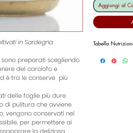
Aggiungi al Ca
ltivati in Sardegna.
Tabella Nutrizion
Valori medi per
sono preparati scegliendo
tenere del carciofo e
Valore energeti
ed è tra le conserve più
Grassi
ti delle foglie più dure
 di pulitura che avviene
Carboidrati
, vengono conservati nel
Proteine
sibile, per permettere ai
 assaporare la deliziosa