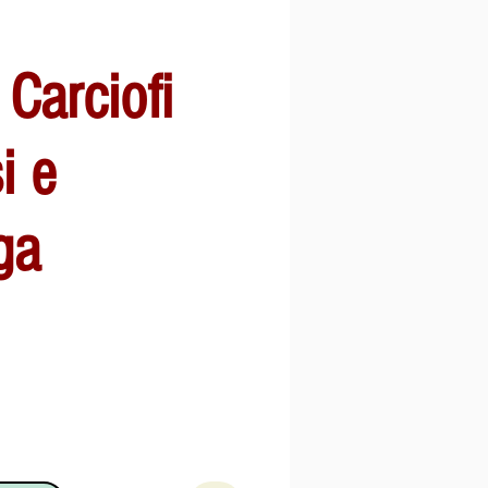
Carciofi
i e
ga
o