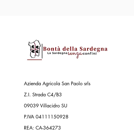
Azienda Agricola San Paolo srls
Z.I. Strada C4/B3
09039 Villacidro SU
P.IVA 04111150928
REA: CA-364273