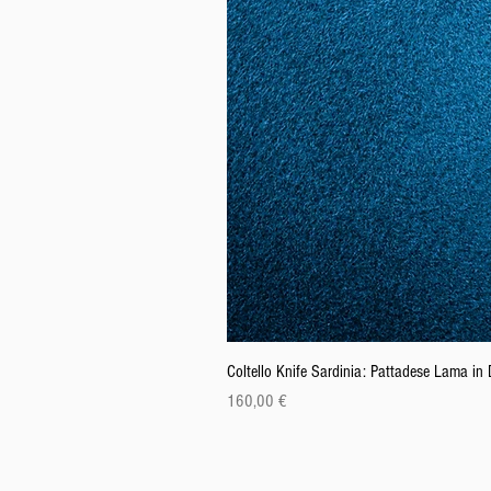
Coltello Knife Sardinia: Pattadese Lama i
Prezzo
160,00 €