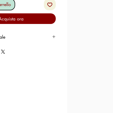
rrello
Acquista ora
ale
100 gr.
co
106Kcal
442 KJ
7,1 gr.
5,2 gr.
5,2 gr.