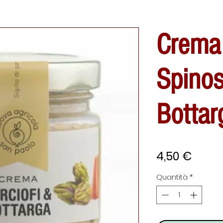
Crema 
Spinos
Bottar
Prezz
4,50 €
Quantità
*