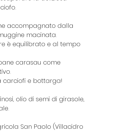
Sale
ciofo.
iene accompagnato dalla
muggine macinata.
re è equilibrato e al tempo
l pane carasau come
ivo.
 carciofi e bottarga!
nosi, olio di semi di girasole,
ale.
ricola San Paolo (Villacidro