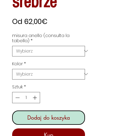
srebrze
Cena
Od
62,00€
Rabatowa
misura anello (consulta la
tabella)
*
Kolor
*
Sztuk
*
Dodaj do koszyka
Kup