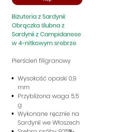
Biżuteria z Sardynii:
Obrączka ślubna z
Sardynii z Campidanese
w 4-nitkowym srebrze
Pierścień filigranowy
Wysokość opaski 0,9
mm
Przybliżona waga 5,5
g
Wykonane ręcznie na
Sardynii we Włoszech
Srebro próby 925‰