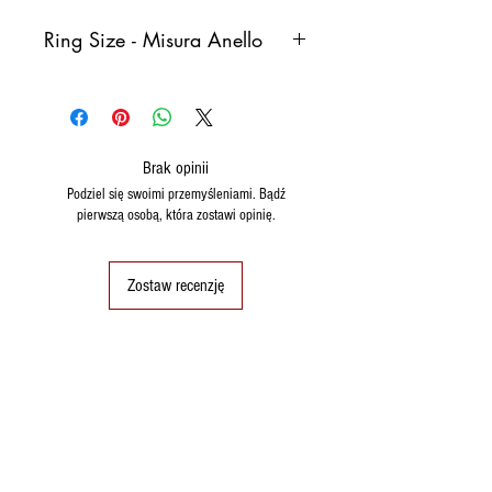
Ring Size - Misura Anello
Italy
France
Germany
Spain
Brak opinii
8
48
48
8
Podziel się swoimi przemyśleniami. Bądź
(15,3)
pierwszą osobą, która zostawi opinię.
9
49
49
9
(15,6)
Zostaw recenzję
10
50
50 (16)
10
11
51
51
11
(16.2)
12
52
52
12
(16.6)