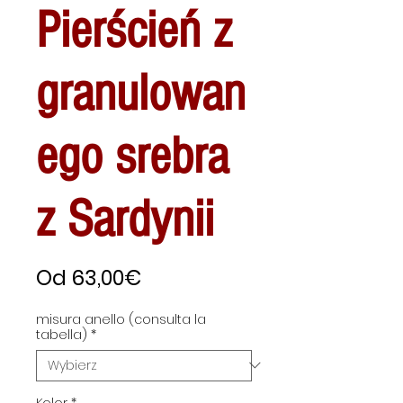
Pierścień z
granulowan
ego srebra
z Sardynii
Cena
Od
63,00€
Rabatowa
misura anello (consulta la
tabella)
*
Kolor
*