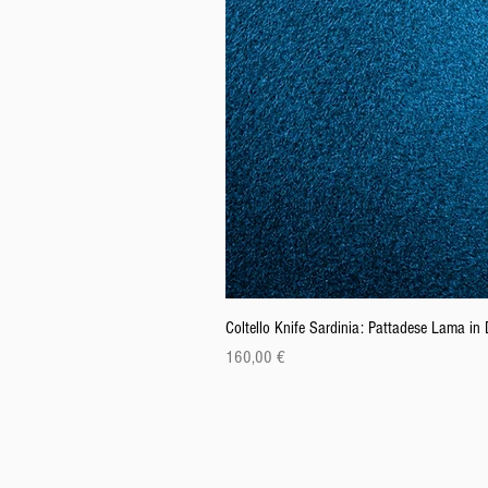
Coltello Knife Sardinia: Pattadese Lama i
Cena
160,00 €