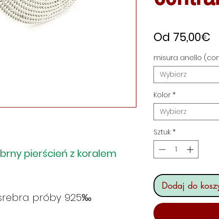
C
Od
75,00€
R
misura anello (con
Wybierz
Kolor
*
Wybierz
Sztuk
*
rebrny pierścień z koralem
Dodaj do kosz
e srebra próby 925‰