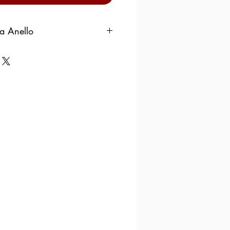
ra Anello
Ger
Spai
Dia
Circ
man
n
mete
umf.
y
r cm
cm
48
8
1,53
4.8
(15,
3)
49
9
1.56
4.9
(15,
6)
50
10
1.6
5.02
(16)