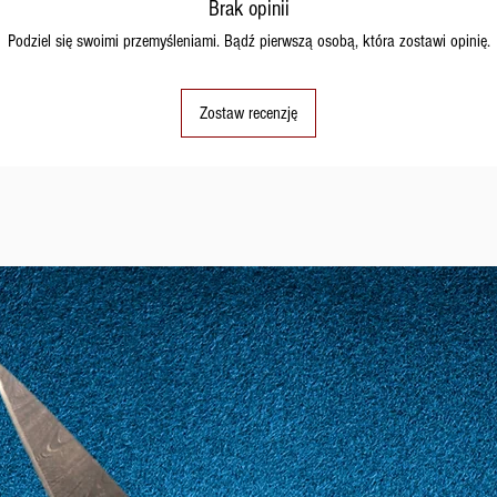
Brak opinii
11
51
Podziel się swoimi przemyśleniami. Bądź pierwszą osobą, która zostawi opinię.
Zostaw recenzję
12
52
13
53
14
54
15
55