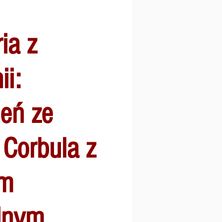
ia z
ii:
ień ze
 Corbula z
em
lnym