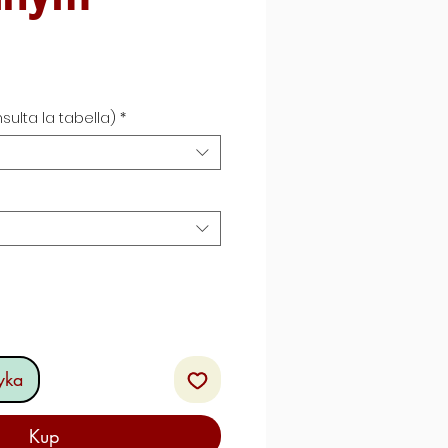
ena
abatowa
sulta la tabella)
*
yka
Kup