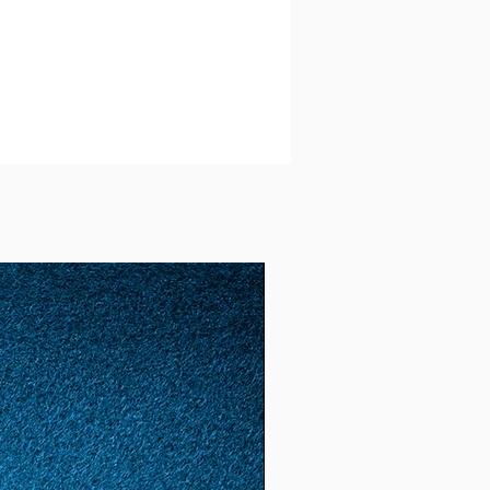
51
11
1.62
5.09
(16.
2)
52
12
1.65
5.18
(16.
6)
53
13
1.68
5.28
(16.
8)
54
14
1.72
5.4
(17.
2)
55
15
1.74
5.46
(17.