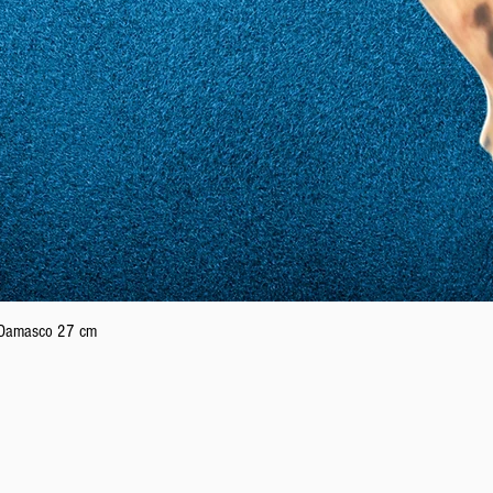
21
61
22
62
23
63
Podgląd
n Damasco 27 cm
24
64
25
65