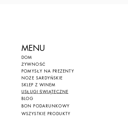
26
66
MENU
27
67
DOM
ŻYWNOŚĆ
POMYSŁY NA PREZENTY
28
68
NOŻE SARDYŃSKIE
SKLEP Z WINEM
USŁUGI ŚWIĄTECZNE
BLOG
BON PODARUNKOWY
WSZYSTKIE PRODUKTY