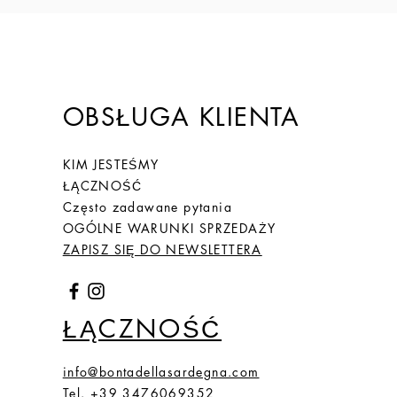
(20,
6)
66
26
2,1
6,59
(20)
OBSŁUGA KLIENTA
67
27
2,2
6,66
KIM JESTEŚMY
(21,
ŁĄCZNOŚĆ
2)
Często zadawane pytania
68
28
OGÓLNE WARUNKI SPRZEDAŻY
2,15
6,75
ZAPISZ SIĘ DO NEWSLETTERA
(21,
5)
ŁĄCZNOŚĆ
info@bontadellasardegna.com
Tel. +39 3476069352