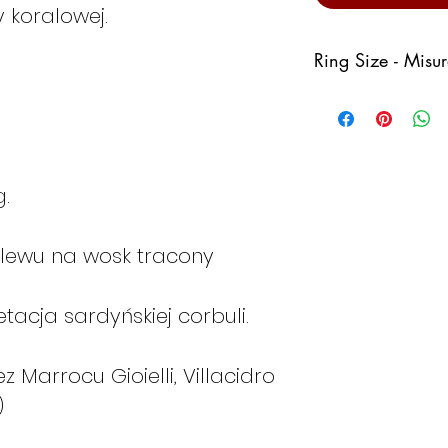
 koralowej.
Ring Size - Misu
Italy
Fran
ce
.
8
48
ewu na wosk tracony
9
49
acja sardyńskiej corbuli.
 Marrocu Gioielli, Villacidro
10
50
)