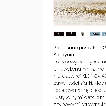
Podpisane przez Pier 
Sardynia"
To typowy sardyński nó
cm, wykonanym z marte
nierdzewnej KLEINOX 4
zawartości siarki. Mo
polerowaną rękojeść 
rustykalnymi detalami, 
z typowymi sardyńskim