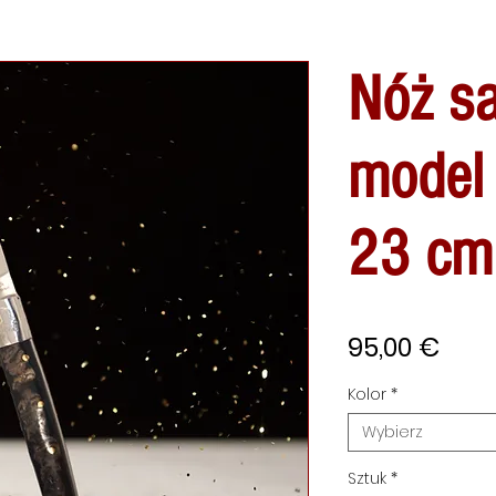
Nóż sa
model 
23 cm
Cen
95,00 €
Kolor
*
Wybierz
Sztuk
*