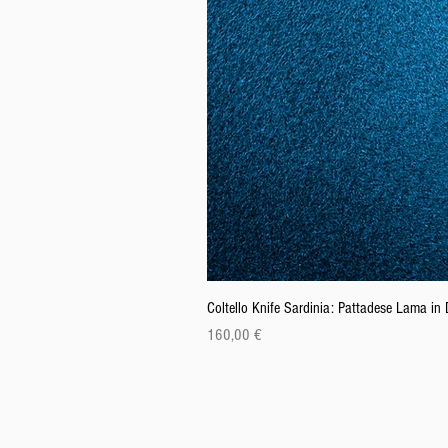
Coltello Knife Sardinia: Pattadese Lama i
Cena
160,00 €