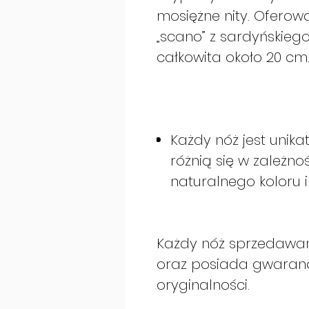
mosiężne nity. Oferow
„scano” z sardyńskieg
całkowita około 20 cm
Każdy nóż jest unikat
różnią się w zależno
naturalnego koloru i 
Każdy nóż sprzedawan
oraz posiada gwaranc
oryginalności.