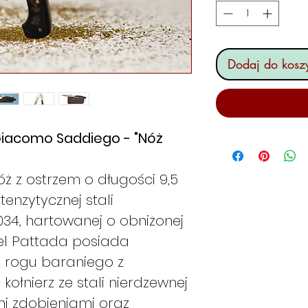
Dodaj do kosz
Giacomo Saddiego - "Nóż
ż z ostrzem o długości 9,5
nzytycznej stali
034, hartowanej o obniżonej
del Pattada posiada
z rogu baraniego z
kołnierz ze stali nierdzewnej
i zdobieniami oraz