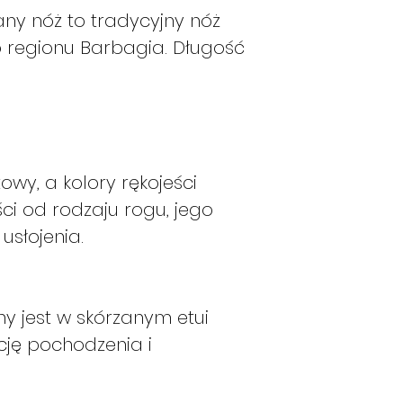
any nóż to tradycyjny nóż
o regionu Barbagia. Długość
.
owy, a kolory rękojeści
ści od rodzaju rogu, jego
usłojenia.
y jest w skórzanym etui
ję pochodzenia i