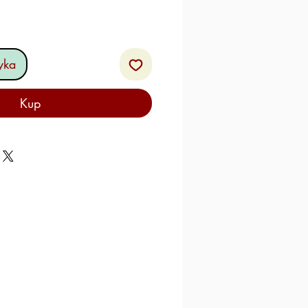
yka
Kup