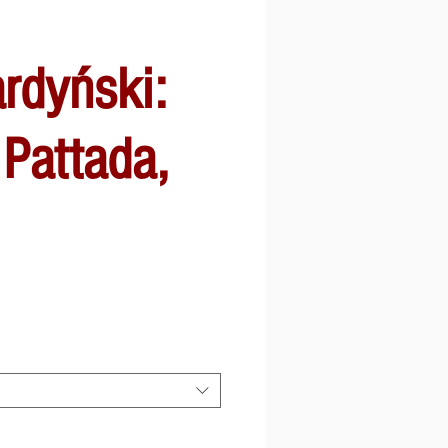
rdyński:
Pattada,
a