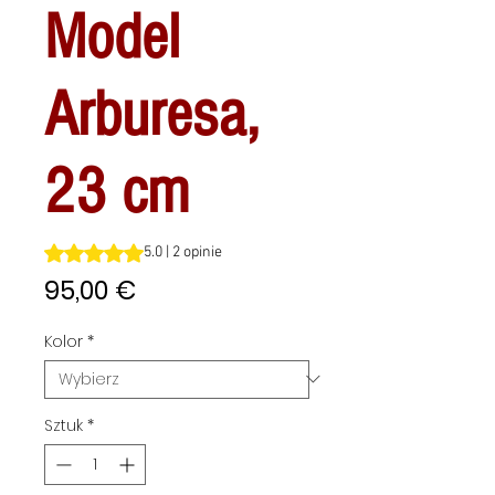
Model
Arburesa,
23 cm
Ocena to 5.0 na pięć gwiazdek na podstawie 2 recenzji
5.0 | 2 opinie
Cena
95,00 €
Kolor
*
Sztuk
*