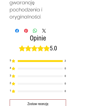
gwarancję
pochodzenia i
oryginalności.
Opinie
5.0
Oceniono na 5 z 5 gwiazdek.
5
2
4
0
3
0
2
0
1
0
Zostaw recenzję