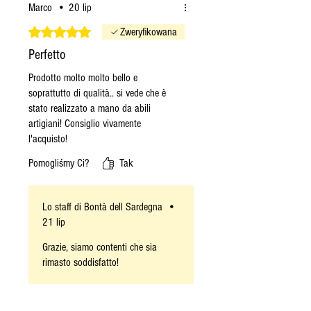
Marco
•
20 lip
Oceniono na 5 z 5 gwiazdek.
Zweryfikowana
Perfetto
Prodotto molto molto bello e
soprattutto di qualità.. si vede che è
stato realizzato a mano da abili
artigiani! Consiglio vivamente
l'acquisto!
Pomogliśmy Ci?
Tak
Lo staff di Bontà dell Sardegna
•
21 lip
Grazie, siamo contenti che sia
rimasto soddisfatto!