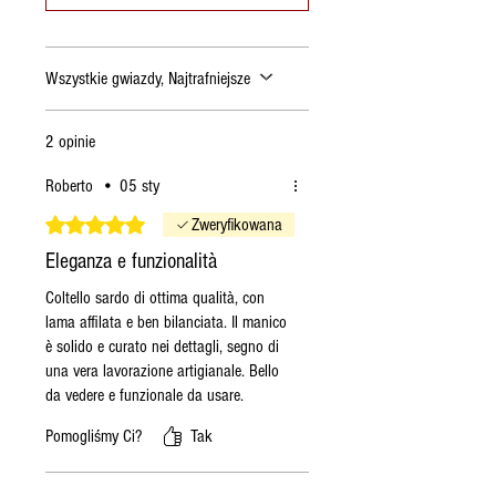
Wszystkie gwiazdy, Najtrafniejsze
2 opinie
Roberto
•
05 sty
Oceniono na 5 z 5 gwiazdek.
Zweryfikowana
Eleganza e funzionalità
Coltello sardo di ottima qualità, con
lama affilata e ben bilanciata. Il manico
è solido e curato nei dettagli, segno di
una vera lavorazione artigianale. Bello
da vedere e funzionale da usare.
Consigliato.
Pomogliśmy Ci?
Tak