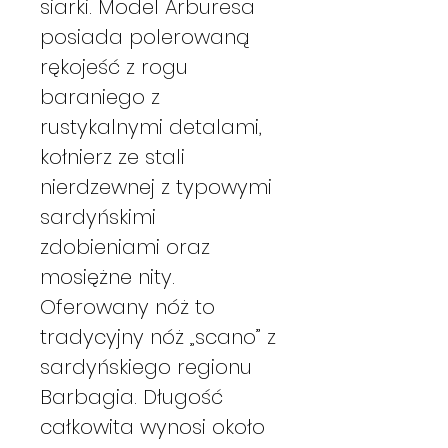
siarki. Model Arburesa
posiada polerowaną
rękojeść z rogu
baraniego z
rustykalnymi detalami,
kołnierz ze stali
nierdzewnej z typowymi
sardyńskimi
zdobieniami oraz
mosiężne nity.
Oferowany nóż to
tradycyjny nóż „scano” z
sardyńskiego regionu
Barbagia. Długość
całkowita wynosi około