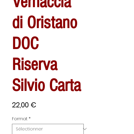
Vernaccia
di Oristano
DOC
Riserva
Silvio Carta
Prix
22,00 €
Format
*