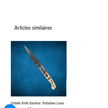
Articles similaires
Coltello Knife Sardinia: Pattadese Lama
Coltello Sardo "Knife Sardinia"