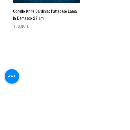
Coltello Knife Sardinia: Pattadese Lama
Coltello Sardo "Knife Sardinia"
in Damasco 27 cm
Pattada 27cm
Precio
Precio
160,00 €
149,00 €