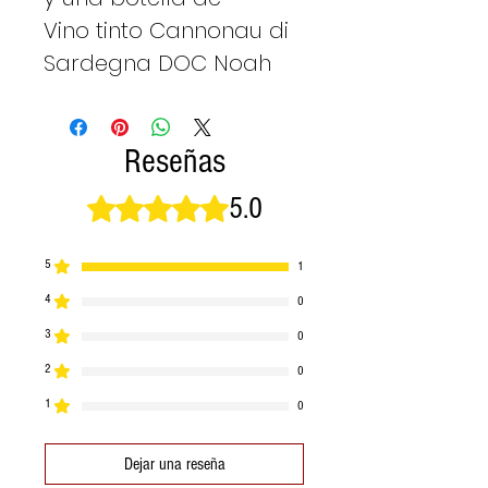
Vino tinto Cannonau di
Sardegna DOC Noah
Reseñas
5.0
Obtuvo 5 de 5 estrellas.
5
1
4
0
3
0
2
0
1
0
Dejar una reseña