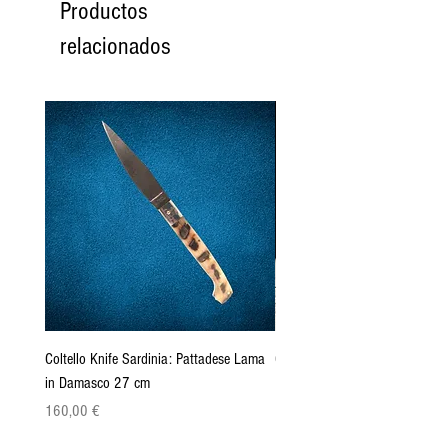
Productos
relacionados
Coltello Knife Sardinia: Pattadese Lama
Coltello Sardo "Knife Sardinia"
in Damasco 27 cm
Pattada 27cm
Precio
Precio
160,00 €
149,00 €