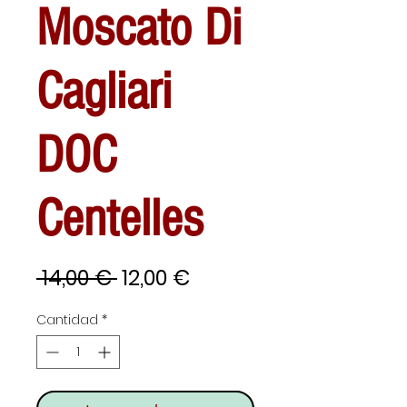
Moscato Di
Cagliari
DOC
Centelles
Precio
Precio
 14,00 € 
12,00 €
de
Cantidad
*
oferta