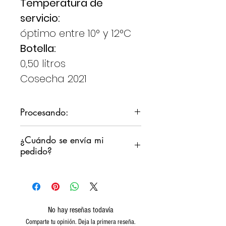
Temperatura de
servicio:
óptimo entre 10° y 12°C
Botella:
0,50 litros
Cosecha 2021
Procesando:
De uvas
¿Cuándo se envía mi
histórico
pedido?
finamente
seleccionar
Nos comprometemos a enviar
su pedido lo antes posible,
sin embargo, no queremos que
los productos permanezcan en
No hay reseñas todavía
un almacén de clasificación
Comparte tu opinión. Deja la primera reseña.