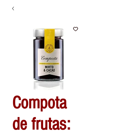
Compota
de frutas: