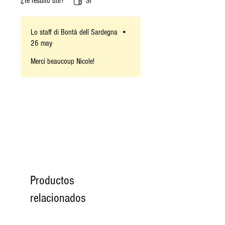
¿Te resultó útil?
Sí
Lo staff di Bontà dell Sardegna
•
26 may
Merci beaucoup Nicole!
Productos
relacionados