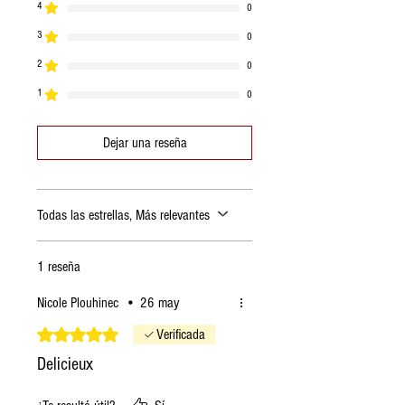
4
0
saturadas
3
0
Carbohidratos
40,2 g
2
0
de los cuales
40g
1
0
azúcares
Dejar una reseña
Proteínas
0,8 g
Sal
0.02
Todas las estrellas, Más relevantes
1 reseña
Nicole Plouhinec
•
26 may
Obtuvo 5 de 5 estrellas.
Verificada
Delicieux