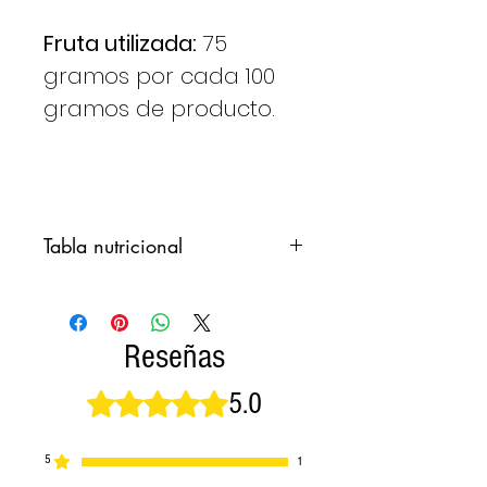
Fruta utilizada:
75
gramos por cada 100
gramos de producto.
Tabla nutricional
Valores
100
promedio para
gramos
Reseñas
Valor energético
169 kcal
5.0
Obtuvo 5 de 5 estrellas.
KJ 705
Grasas
0,5 g
5
1
de las cuales
0,2 g