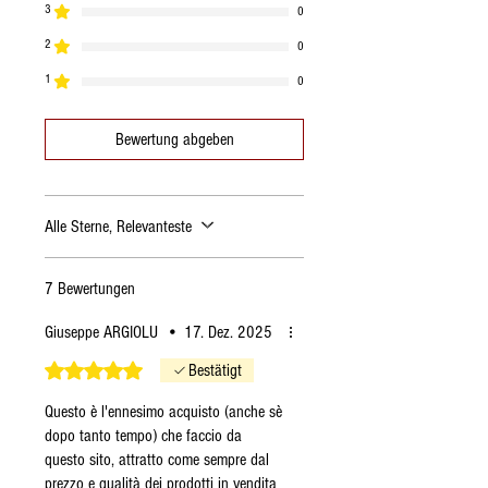
3
gesättigt
0
2
0
Kohlenhydrate
2,29 g
1
0
davon Zucker
1,72 g
Bewertung abgeben
Proteine
30,93
g
Salz
3,98 g
Alle Sterne, Relevanteste
7 Bewertungen
Giuseppe ARGIOLU
•
17. Dez. 2025
Mit 5 von 5 Sternen bewertet.
Bestätigt
Questo è l'ennesimo acquisto (anche sè
dopo tanto tempo) che faccio da
questo sito, attratto come sempre dal
prezzo e qualità dei prodotti in vendita