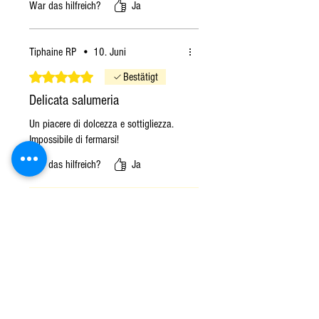
War das hilfreich?
Ja
Tiphaine RP
•
10. Juni
Mit 5 von 5 Sternen bewertet.
Bestätigt
Delicata salumeria
Un piacere di dolcezza e sottigliezza.
Impossibile di fermarsi!
War das hilfreich?
Ja
Lo staff di Bontà dell Sardegna
•
10. Juni
Grazie, ci fa piacere sapere che
abbiate gradito i nostri prodotti!