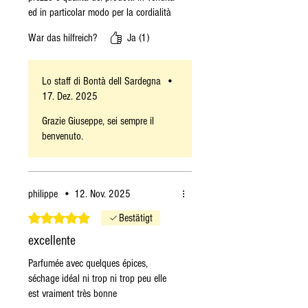
ed in particolar modo per la cordialità
dei gestori che come sempre sono stati
War das hilfreich?
Ja (1)
precisi e veloci nella spedizione anche
se stavolta non per loro colpa il tutto
mi è arrivato con quattro giorni di
Lo staff di Bontà dell Sardegna
•
ritardo dal giorno programmato per la
17. Dez. 2025
consegna. Grazie mille e ulteriori cinque
stelle meritatissime per voi ma ne do
Grazie Giuseppe, sei sempre il
solo una a Fedex per il ritardo.
benvenuto.
philippe
•
12. Nov. 2025
Mit 5 von 5 Sternen bewertet.
Bestätigt
excellente
Parfumée avec quelques épices,
séchage idéal ni trop ni trop peu elle
est vraiment très bonne