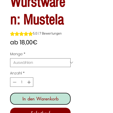
Wurstware
n: Mustela
Das Rating beträgt 5.0 von fünf Sternen, basierend auf 7
5.0 | 7 Bewertungen
Sale-
ab
18,00€
Preis
Menge
*
Anzahl
*
In den Warenkorb
Sofortkauf