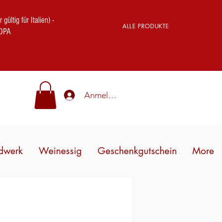
ig für Italien) -
ALLE PRODUKTE
OPA
Anmelden
dwerk
Weinessig
Geschenkgutschein
More