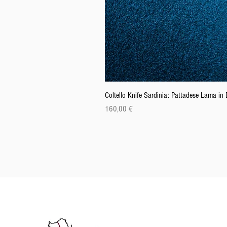
Coltello Knife Sardinia: Pattadese Lama i
Preis
160,00 €