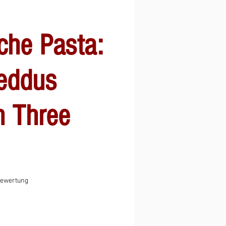
che Pasta:
reddus
n Three
 5.0 von fünf Sternen, basierend auf 1 Bewertung.
 Bewertung