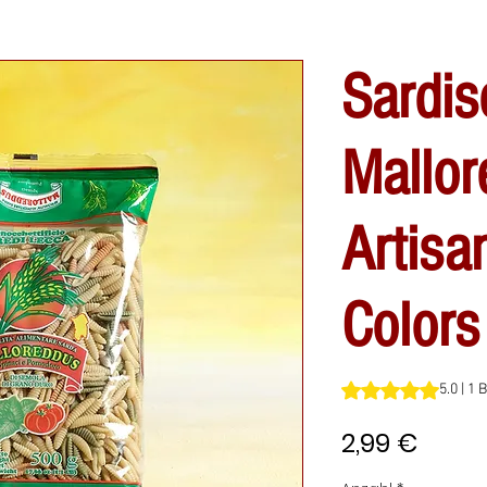
Sardis
Mallo
Artisa
Colors
Das Rating beträgt
5.0 | 1
Preis
2,99 €