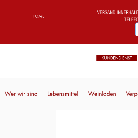
VERSAND INNERHALB I
HOME
TELEF
KUNDENDIENST
Wer wir sind
Lebensmittel
Weinladen
Verp