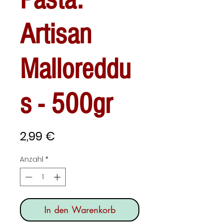
Artisan
Malloreddu
s - 500gr
Preis
2,99 €
Anzahl
*
In den Warenkorb