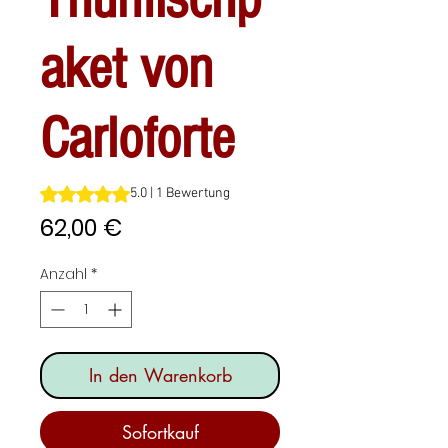
aket von
Carloforte
Das Rating beträgt 5.0 von fünf Sternen, basierend auf 1
5.0 | 1 Bewertung
Preis
62,00 €
Anzahl
*
In den Warenkorb
Sofortkauf