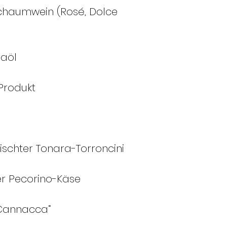
Schaumwein (Rosé, Dolce
aöl
 Produkt
ischter Tonara-Torroncini
er Pecorino-Käse
 Cannacca“