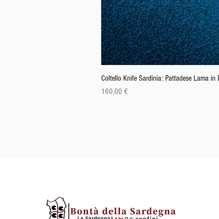
Coltello Knife Sardinia: Pattadese Lama i
Preis
160,00 €