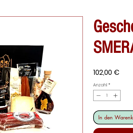
Gesch
SMER
Prei
102,00 €
Anzahl
*
In den Warenk