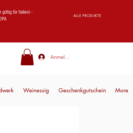
ig für Italien) -
ALLE PRODUKTE
OPA
Anmelden
dwerk
Weinessig
Geschenkgutschein
More