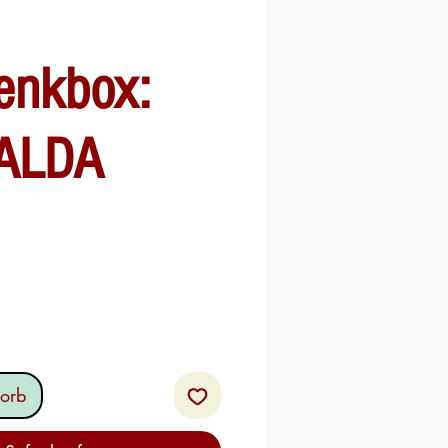
enkbox:
ALDA
s
orb