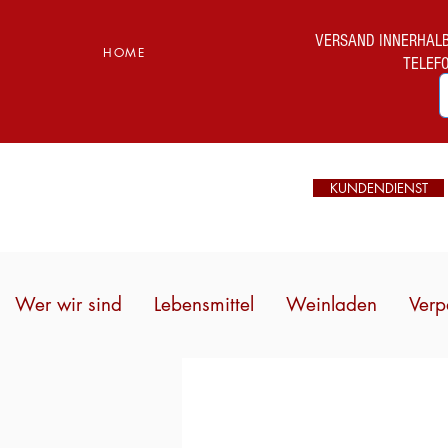
VERSAND INNERHALB I
HOME
TELEF
KUNDENDIENST
Wer wir sind
Lebensmittel
Weinladen
Verp