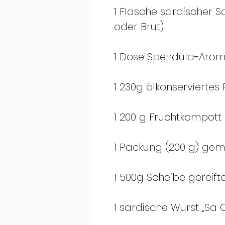
1 Flasche sardischer 
oder Brut)
1 Dose Spendula-Arom
1 230g ölkonserviertes
1 200 g Fruchtkompott
1 Packung (200 g) gem
1 500g Scheibe gereift
1 sardische Wurst „Sa