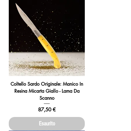
Coltello Sardo Originale: Manico In
Resina Micarta Giallo - Lama Da
Scanno
Prezzo
87,50 €
Esaurito