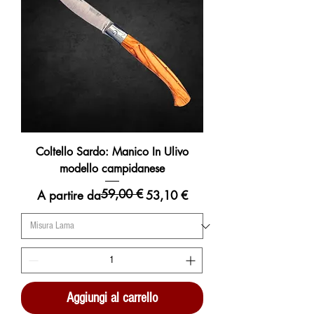
Coltello Sardo: Manico In Ulivo
modello campidanese
59,00 €
Prezzo regolare
Prezzo scontato
A partire da
53,10 €
Aggiungi al carrello