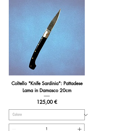
Coltello "Knife Sardinia": Pattadese
Lama in Damasco 20cm
Prezzo
125,00 €