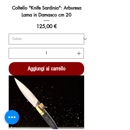
Coltello "Knife Sardinia": Arburesa
Lama in Damasco cm 20
Prezzo
125,00 €
Aggiungi al carrello