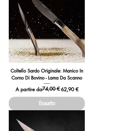
Coltello Sardo Originale: Manico In
Corno Di Bovino - Lama Da Scanno
74,00 €
Prezzo regolare
Prezzo scontato
A partire da
62,90 €
Esaurito