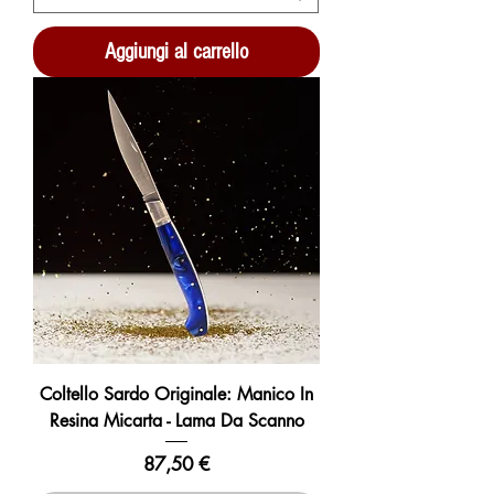
Aggiungi al carrello
Coltello Sardo Originale: Manico In
Resina Micarta - Lama Da Scanno
Prezzo
87,50 €