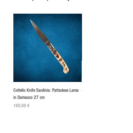
Coltello Knife Sardinia: Pattadese Lama
Coltello Sardo "Knife Sardinia"
in Damasco 27 cm
Pattada 27cm
Cena
Cena
160,00 €
149,00 €