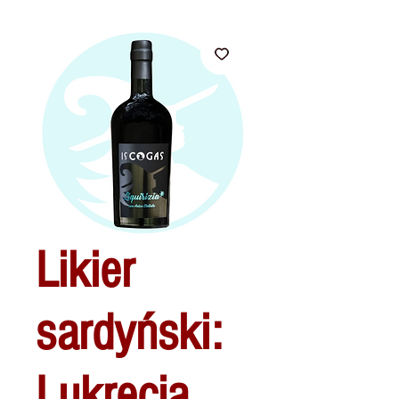
Likier
sardyński:
Lukrecja