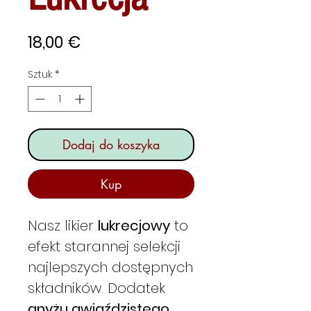
Cena
18,00 €
Sztuk
*
Dodaj do koszyka
Kup
Nasz likier
lukrecjowy
to
efekt starannej selekcji
najlepszych dostępnych
składników. Dodatek
anyżu gwiaździstego