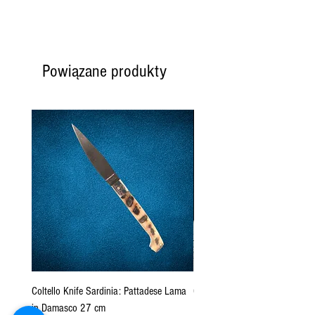
Powiązane produkty
Coltello Knife Sardinia: Pattadese Lama
Coltello Sardo "Knife Sardinia"
in Damasco 27 cm
Pattada 27cm