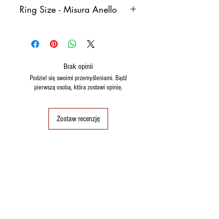
Ring Size - Misura Anello
Italy
France
Germany
Spain
Brak opinii
8
48
48
8
Podziel się swoimi przemyśleniami. Bądź
(15,3)
pierwszą osobą, która zostawi opinię.
9
49
49
9
(15,6)
Zostaw recenzję
10
50
50 (16)
10
11
51
51
11
(16.2)
12
52
52
12
(16.6)