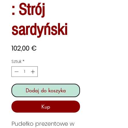
: Strój
sardyński
Cena
102,00 €
Sztuk
*
Dodaj do koszyka
Kup
Pudełko prezentowe w