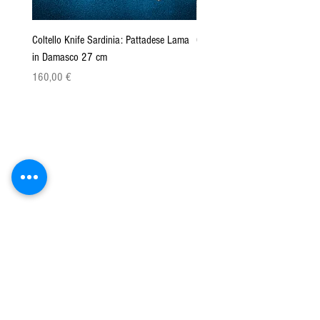
Coltello Knife Sardinia: Pattadese Lama
Coltello Sardo "Knife Sardinia"
in Damasco 27 cm
Pattada 27cm
Cena
Cena
160,00 €
149,00 €
Azienda Agricola San Paolo srls