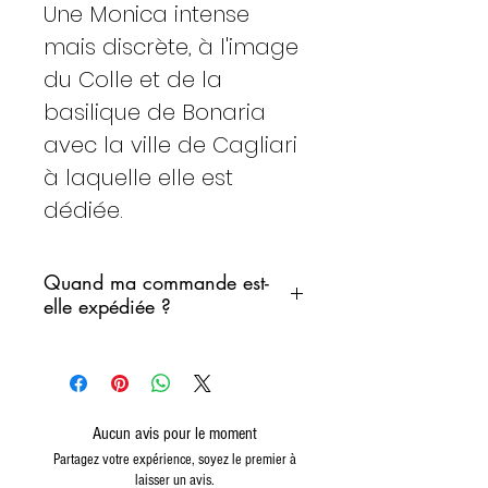
Une Monica intense
mais discrète, à l'image
du Colle et de la
basilique de Bonaria
avec la ville de Cagliari
à laquelle elle est
dédiée.
Quand ma commande est-
elle expédiée ?
Nous nous engageons à
expédier votre commande dans
les plus brefs délais.
Cependant, nous ne souhaitons
Aucun avis pour le moment
pas que les produits restent
Partagez votre expérience, soyez le premier à
laisser un avis.
dans un entrepôt de tri pendant