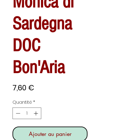
Monica di
Sardegna
DOC
Bon'Aria
Prix
7,60 €
Quantité
*
Ajouter au panier