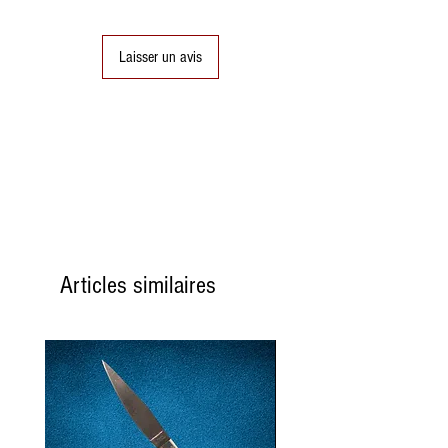
le week-end.
En règle générale, nous
Laisser un avis
suivrons le modèle suivant :
Si je passe commande le
mercredi
, la commande sera
expédiée le lundi suivant.
Si je passe commande le
jeudi
, la commande sera
expédiée le lundi suivant.
Si je passe commande le
vendredi
, la commande sera
Articles similaires
expédiée le mardi suivant.
Si je passe commande le
samedi
, la commande sera
expédiée le mardi suivant.
Si je passe commande le
dimanche
, la commande
sera expédiée le mardi