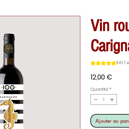
Vin ro
Carig
La note est de 5.0 
5.0 | 1 
Prix
12,00 €
Quantité
*
Ajouter au pan