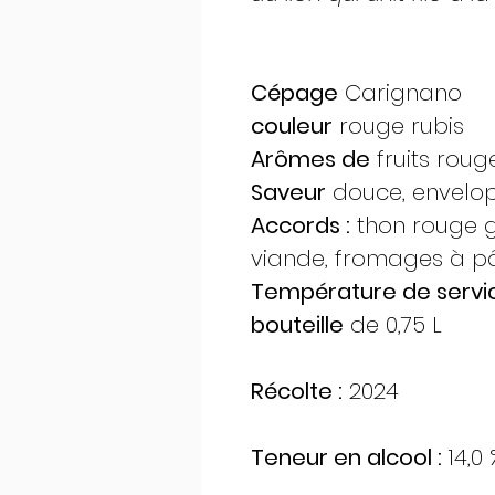
Cépage
Carignano
couleur
rouge rubis
Arômes de
fruits roug
Saveur
douce, envelop
Accords :
thon rouge gr
viande, fromages à pâ
Température de servi
bouteille
de 0,75 L
Récolte :
2024
Teneur en alcool :
14,0 