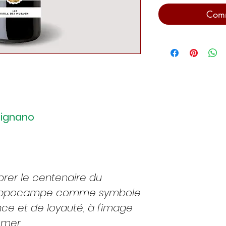
Comm
rignano
brer le centenaire du
hippocampe comme symbole
nce et de loyauté, à l'image
a mer.