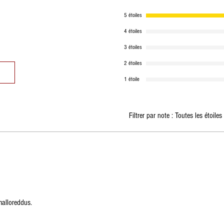
5 étoiles
4 étoiles
3 étoiles
2 étoiles
1 étoile
Filtrer par note :
Toutes les étoiles
malloreddus.