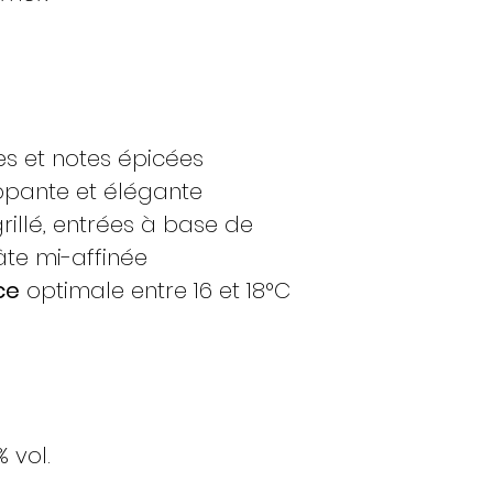
es et notes épicées
pante et élégante
illé, entrées à base de
te mi-affinée
ce
optimale entre 16 et 18°C
% vol.