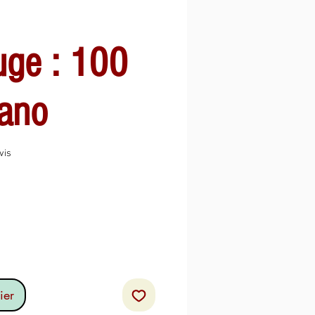
uge : 100
nano
sur cinq étoiles selon 1 avis
avis
ier