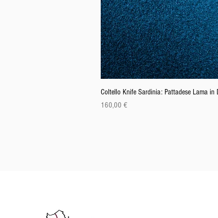
Coltello Knife Sardinia: Pattadese Lama i
Prix
160,00 €