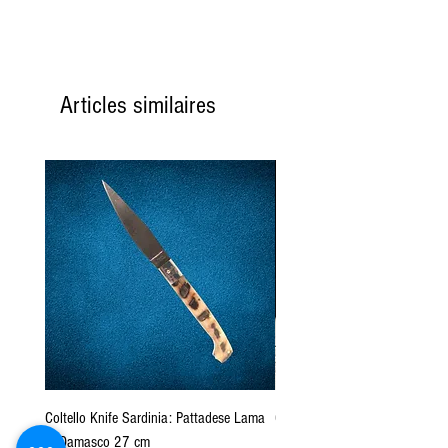
Articles similaires
Coltello Knife Sardinia: Pattadese Lama
Coltello Sardo "Knife Sardinia"
in Damasco 27 cm
Pattada 27cm