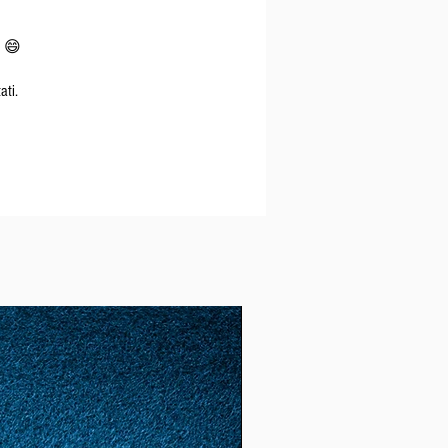
o 😄
ati.