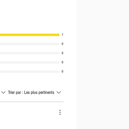
sponibles, sinon le lundi
ont générales ; durant les mois
uit est disponible ou non
ommande sera expédiée dans
1
s.
0
0
0
0
Trier par :
Les plus pertinents