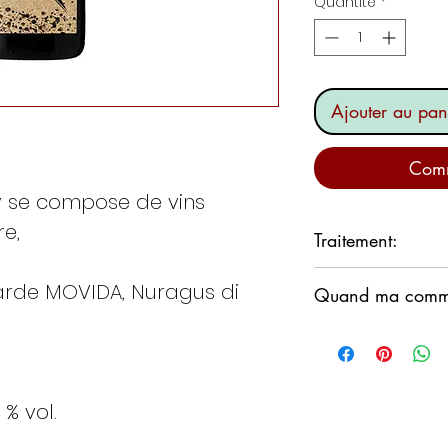
Quantité
*
Ajouter au pan
Comm
 se compose de vins
e,
Traitement:
Récolté aux auror
arde MOVIDA, Nuragus di
Quand ma comman
les arômes.
Nous nous engage
commande dans les
Cependant, nous 
 % vol.
produits restent d
le week-end.