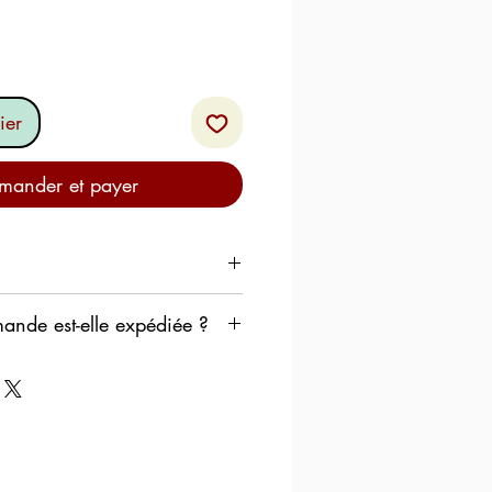
ier
ander et payer
es pour préserver ses
de est-elle expédiée ?
ons à expédier votre
 plus brefs délais.
ne souhaitons pas que les
ans un entrepôt de tri pendant