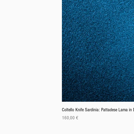
Coltello Knife Sardinia: Pattadese Lama i
Prix
160,00 €