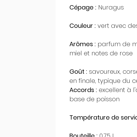
Cépage :
Nuragus
Couleur :
vert avec des
Arômes :
parfum de mie
miel et notes de rose
Goût :
savoureux, cors
en finale, typique du
Accords :
excellent à l
base de poisson
Température de servic
Bouteille :
0,75 L