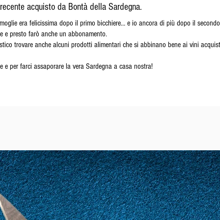
recente acquisto da Bontà della Sardegna.
a moglie era felicissima dopo il primo bicchiere… e io ancora di più dopo il second
ale e presto farò anche un abbonamento.
ico trovare anche alcuni prodotti alimentari che si abbinano bene ai vini acquist
ile e per farci assaporare la vera Sardegna a casa nostra!