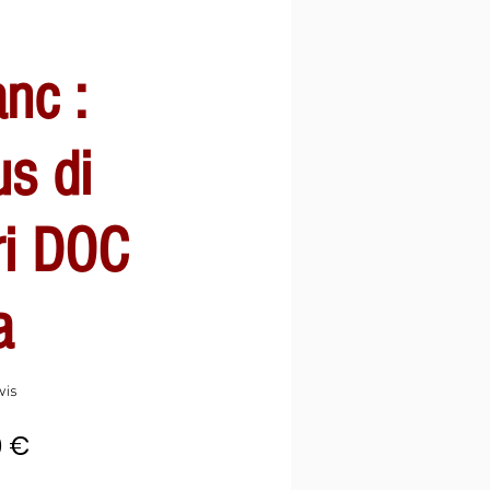
anc :
s di
ri DOC
a
sur cinq étoiles selon 1 avis
avis
Prix
0 €
inal
promotionnel