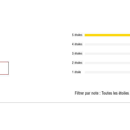
produits sont di
suivant.
Ces instructions s
d'hiver, si le prod
périssable, la c
5 étoiles
les meilleurs délai
4 étoiles
3 étoiles
2 étoiles
1 étoile
Filtrer par note :
Toutes les étoiles