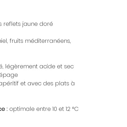
En règle générale
suivant :
Si je passe c
 reflets jaune doré
commande sera 
Si je passe c
commande sera 
l, fruits méditerranéens,
Si je passe c
commande sera 
Si je passe c
é, légèrement acide et sec
commande sera 
 cépage
Si je passe c
commande sera 
'apéritif et avec des plats à
Si je passe c
commande sera 
produits sont di
e :
optimale entre 10 et 12 °C
suivant.
Si je passe c
commande sera 