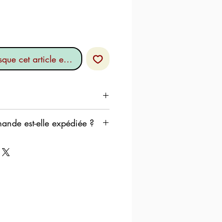
sque cet article est disponible
sud de la Sardaigne
de est-elle expédiée ?
ons à expédier votre
 meilleurs délais,
e voulons pas que les
ans un entrepôt de tri pendant
éralement le schéma suivant :
 le
Mercredi
, la commande