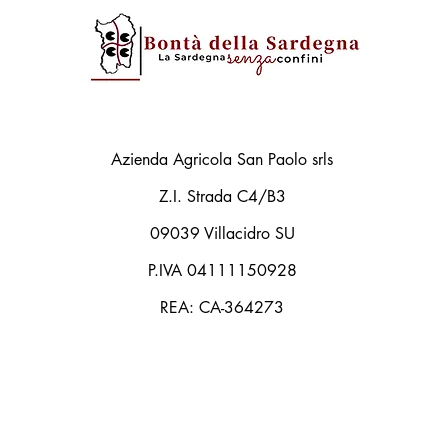
Azienda Agricola San Paolo srls
Z.I. Strada C4/B3
09039 Villacidro SU
P.IVA 04111150928
REA: CA-364273