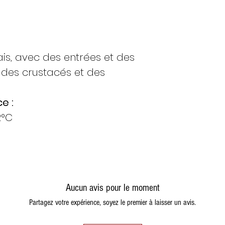
est expédiée le 
Si je commande
expédiée le lun
Si je commande
rais, avec des entrées et des
est expédiée le
Si je commande
, des crustacés et des
expédiée le mar
Si je command
e :
est expédiée le
2°C
Si je commande
expédiée le mar
disponibles, sin
Si je commande
expédiée le mar
disponibles, sin
Aucun avis pour le moment
Ces indications son
Partagez votre expérience, soyez le premier à laisser un avis.
produit est dispon
commande sera ex