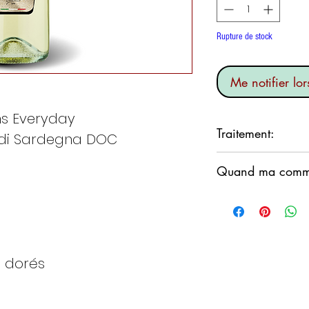
Rupture de stock
Me notifier lor
s Everyday
Traitement:
 di Sardegna DOC
Le Vermentino du 
Quand ma comman
Nous nous engage
commande dans les
cependant, nous n
produits restent d
s dorés
le week-end.
Nous suivrons gén
Si je commande