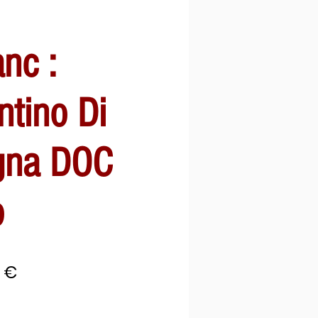
anc :
tino Di
gna DOC
o
Prix
3 €
inal
promotionnel