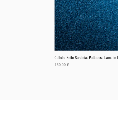
Coltello Knife Sardinia: Pattadese Lama i
Prix
160,00 €