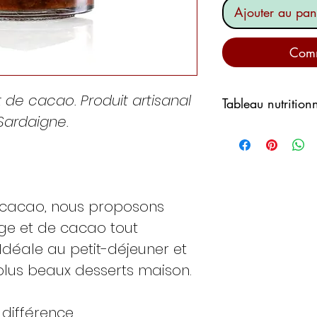
Ajouter au pan
Comm
de cacao. Produit artisanal
Tableau nutrition
Sardaigne.
Valeurs moyenn
pour
valeur énergéti
 cacao, nous proposons
ge et de cacao tout
graisses
Idéale au petit-déjeuner et
dont saturés
plus beaux desserts maison.
Glucides
dont les sucres
 différence.