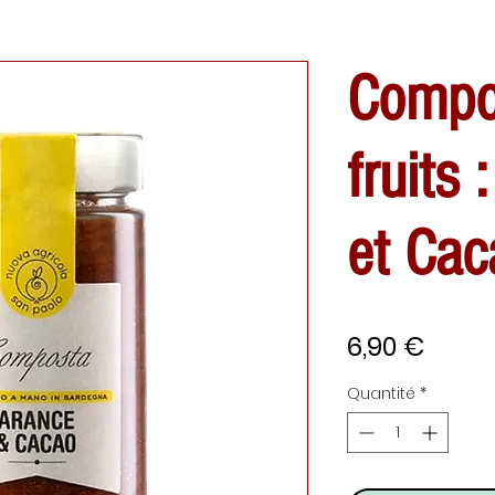
Compo
fruits
et Cac
Prix
6,90 €
Quantité
*