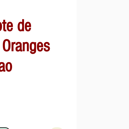
te de
 : Oranges
ao