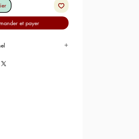
ier
ander et payer
nel
es
100 g
que
197 kcal
KJ 823
5,2 g
3g
40g
36 g