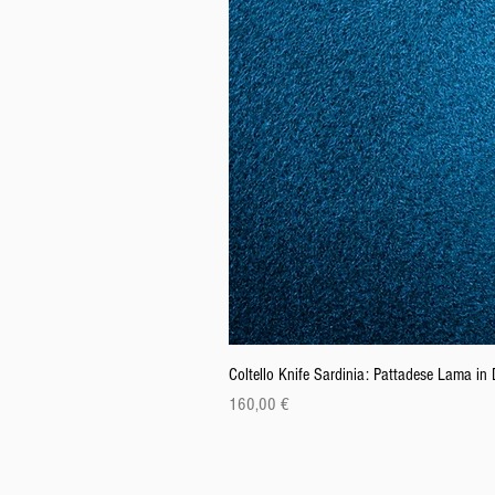
Coltello Knife Sardinia: Pattadese Lama i
Prix
160,00 €