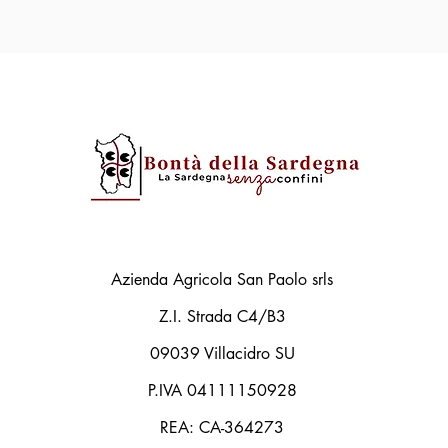
Azienda Agricola San Paolo srls
Z.I. Strada C4/B3
09039 Villacidro SU
P.IVA 04111150928
REA: CA-364273