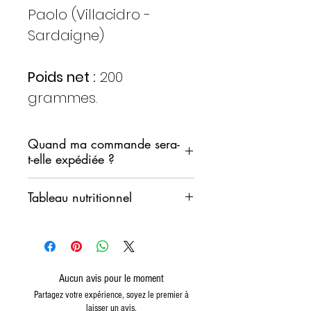
Paolo (Villacidro -
Sardaigne)
Poids net :
200
grammes.
Quand ma commande sera-
t-elle expédiée ?
Nous nous engageons à
Tableau nutritionnel
expédier votre commande dans
les plus brefs délais.
Valeurs
100
Cependant, nous ne souhaitons
moyennes pour
grammes
pas que les produits restent
dans un entrepôt de tri pendant
Aucun avis pour le moment
valeur
166 kcal
le week-end.
Partagez votre expérience, soyez le premier à
énergétique
Kj 693
En règle générale, nous
laisser un avis.