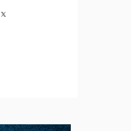
Ger
Spai
Dia
Circ
man
n
mete
umf.
y
r cm
cm
48
8
1,53
4.8
(15,
3)
49
9
1.56
4.9
(15,
6)
50
10
1.6
5.02
(16)
51
11
1.62
5.09
(16.