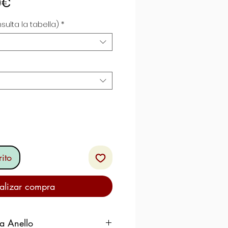
Precio
0€
de
sulta la tabella)
*
oferta
ito
alizar compra
ra Anello