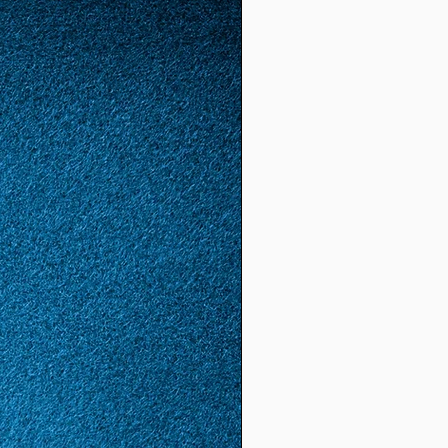
2)
52
12
1.65
5.18
(16.
6)
53
13
1.68
5.28
(16.
8)
54
14
1.72
5.4
(17.
2)
55
15
1.74
5.46
(17.
4)
56
16
1.78
5.59