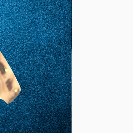
(17.
8)
57
17
1.81
5.68
(18.
1)
58
18
1,85
5,81
(18,
5)
59
19
1,88
5,9
(19,
8)
60
20
1,92
6,03
(19,
2)