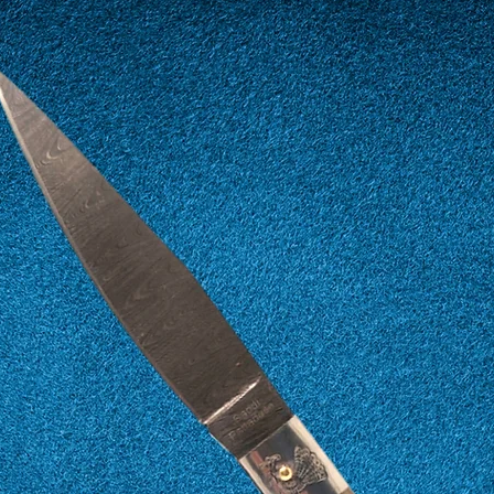
12
52
13
53
14
54
15
55
16
56