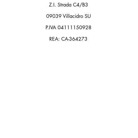
Z.I. Strada C4/B3
09039 Villacidro SU
P.IVA 04111150928
REA: CA-364273