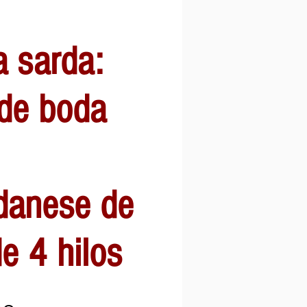
a sarda:
 de boda
danese de
de 4 hilos