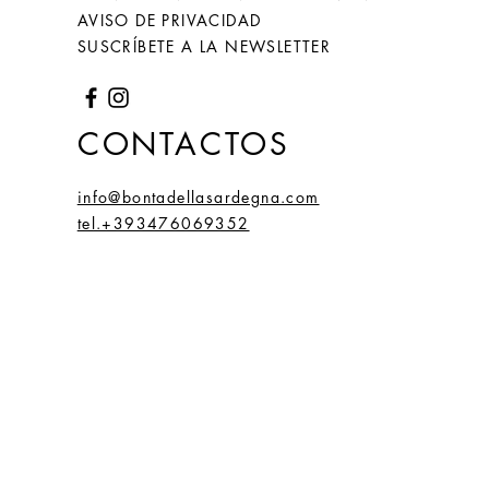
AVISO DE PRIVACIDAD
66
26
2,1
6,59
SUSCRÍBETE A LA NEWSLETTER
(20)
67
27
2,2
6,66
(21,
CONTACTOS
2)
info@bontadellasardegna.com
68
28
2,15
6,75
tel.+393476069352
(21,
5)