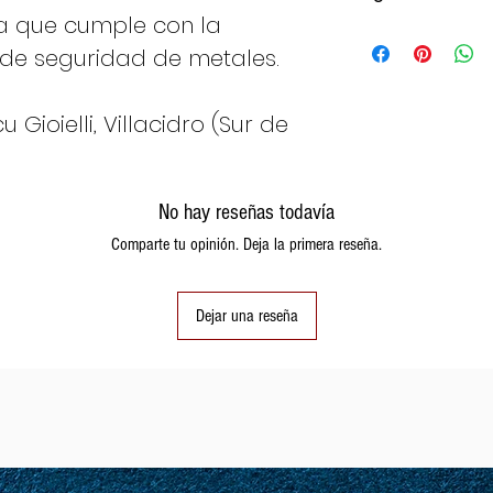
a que cumple con la
Italy
Fran
de seguridad de metales.
ce
Gioielli, Villacidro (Sur de
8
48
No hay reseñas todavía
Comparte tu opinión. Deja la primera reseña.
9
49
Dejar una reseña
10
50
11
51