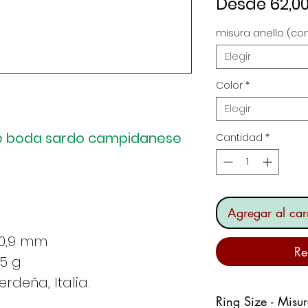
Desde
62,0
misura anello (con
Elegir
Color
*
Elegir
 de boda sardo campidanese
Cantidad
*
Agregar al carr
 0,9 mm
Re
5 g
deña, Italia.
Ring Size - Misu