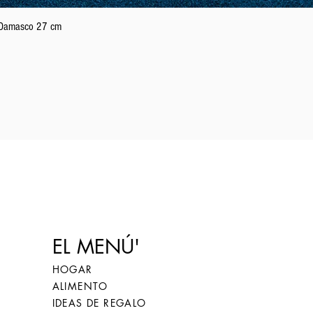
21
61
Vista rápida
n Damasco 27 cm
22
62
23
63
24
64
EL MENÚ'
25
65
HOGAR
ALIMENTO
IDEAS DE REGALO