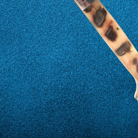
17
57
18
58
19
59
20
60