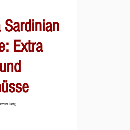
 Sardinian
e: Extra
 und
nüsse
 5.0 von fünf Sternen, basierend auf 1 Bewertung.
 Bewertung
le-
is