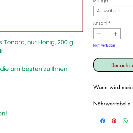
Menge
*
Auswählen
Anzahl
*
 Tonara, nur Honig, 200 g
Nicht verfügbar
k.
Benachric
 die am besten zu Ihnen
Wann wird meine
Wir versprechen, 
Nährwerttabelle
möglich zu verse
en!
Allerdings möchte
Durchschnittliche
über das Wochene
Nährwerte pro
liegen bleiben.