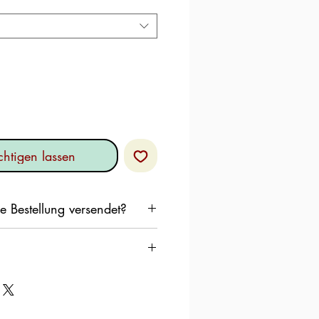
htigen lassen
 Bestellung versendet?
Ihre Bestellung so schnell wie
nden,
n wir nicht, dass die Produkte
100 g
nde in einem Sortierlager