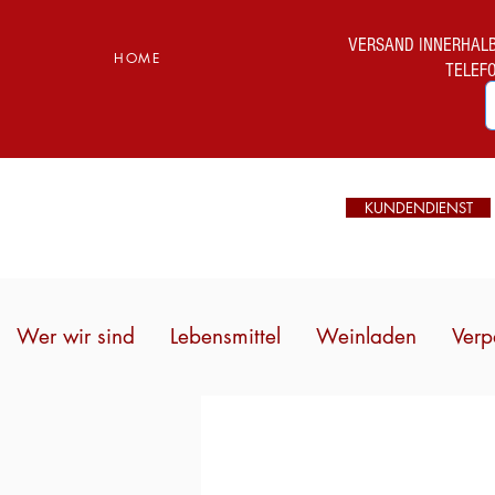
VERSAND INNERHALB I
HOME
TELEF
KUNDENDIENST
Wer wir sind
Lebensmittel
Weinladen
Verp