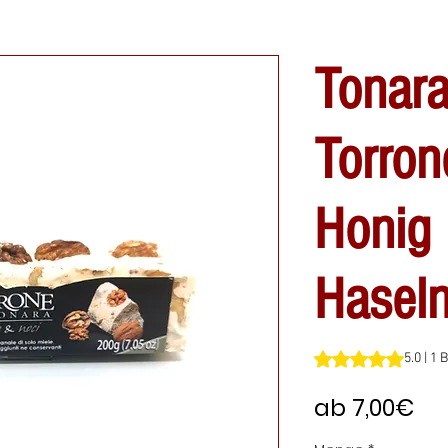
Tonara
Torron
Honig
Hasel
Das Rating beträgt
5.0 | 1
Sa
ab
7,00€
Pre