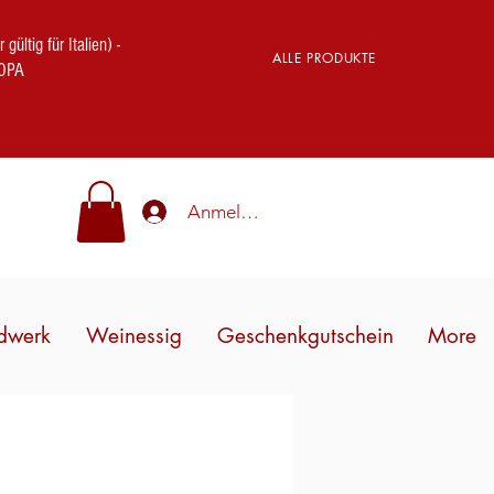
ig für Italien) -
ALLE PRODUKTE
OPA
Anmelden
dwerk
Weinessig
Geschenkgutschein
More