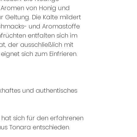
Bestellung am D
e Aromen von Honig und
Produkte verfü
r Geltung. Die Kälte mildert
darauffolgend
schmacks- und Aromastoffe
Wenn ich am
D
Bestellung, sof
früchten entfalten sich im
sind, noch am 
, der ausschließlich mit
ansonsten am 
 eignet sich zum Einfrieren.
Diese Angaben si
Produkt im Winter 
wird die Bestellun
versandt.
khaftes und authentisches
hat sich für den erfahrenen
us Tonara entschieden.