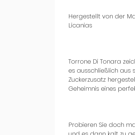
Hergestellt von der Ma
Licanias
Torrone Di Tonara zei
es ausschließlich aus
Zuckerzusatz hergestel
Geheimnis eines perfe
Probieren Sie doch mal
und es dann kalt zu ge