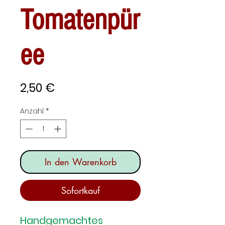
Tomatenpür
ee
Preis
2,50 €
Anzahl
*
In den Warenkorb
Sofortkauf
Handgemachtes