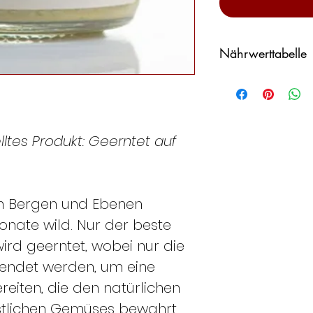
Nährwerttabelle
Durchschnittswer
g
für
Energiewert
ltes Produkt: Geerntet auf
Fette
en Bergen und Ebenen
Kohlenhydrate
nate wild. Nur der beste
ird geerntet, wobei nur die
Proteine
wendet werden, um eine
Salz
eiten, die den natürlichen
tlichen Gemüses bewahrt.