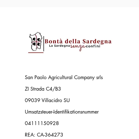
San Paolo Agricultural Company srls
ZI Strada C4/B3
09039 Villacidro SU
Umsatzsteuer-Identifikationsnummer
04111150928
REA: CA-364273