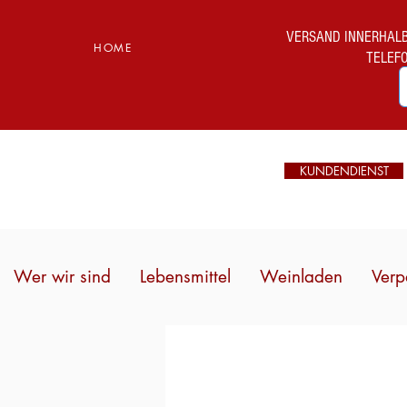
VERSAND INNERHALB I
HOME
TELEF
KUNDENDIENST
Wer wir sind
Lebensmittel
Weinladen
Verp