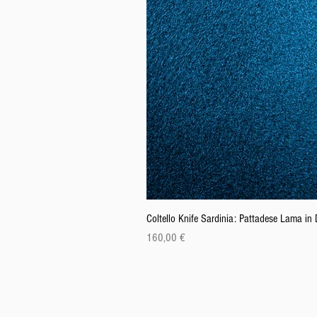
Coltello Knife Sardinia: Pattadese Lama i
Preis
160,00 €