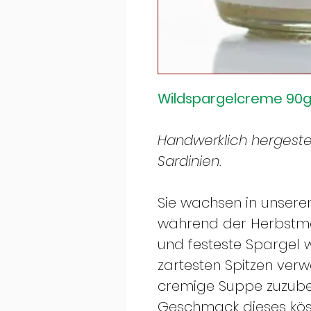
Wildspargelcreme 90
Handwerklich hergestel
Sardinien.
Sie wachsen in unser
während der Herbstmo
und festeste Spargel w
zartesten Spitzen ver
cremige Suppe zuzuber
Geschmack dieses kös