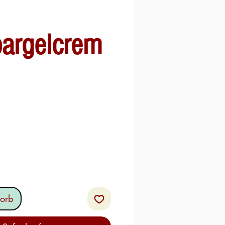
pargelcrem
orb