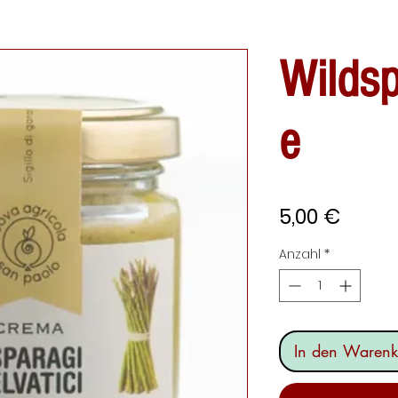
Wilds
e
Preis
5,00 €
Anzahl
*
In den Warenk