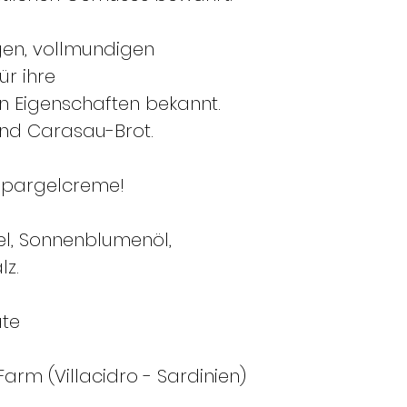
gen, vollmundigen
r ihre
n Eigenschaften bekannt.
und Carasau-Brot.
dspargelcreme!
l, Sonnenblumenöl,
lz.
te
arm (Villacidro - Sardinien)