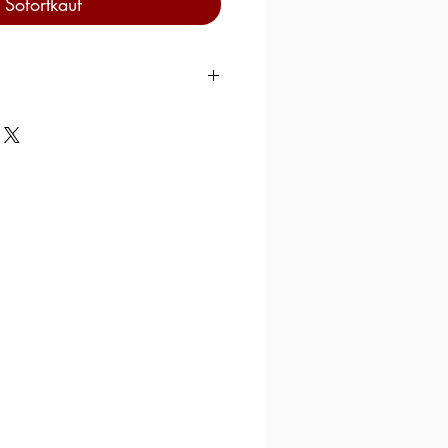
Sofortkauf
te
100 g.
106 kcal
442 kJ
7,1 g.
5,2 g.
5,2 g.
0,36 g.