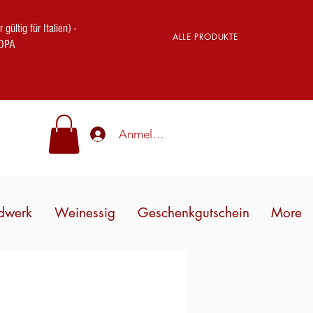
ig für Italien) -
ALLE PRODUKTE
OPA
Anmelden
dwerk
Weinessig
Geschenkgutschein
More