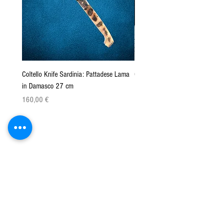
Coltello Knife Sardinia: Pattadese Lama
Coltello Sardo "Knife Sardinia"
in Damasco 27 cm
Pattada 27cm
Preis
Preis
160,00 €
149,00 €