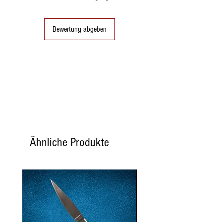
442 kJ
Bewertung abgeben
Fette
7,1 g.
Kohlenhydrate
5,2 g.
Proteine
5,2 g.
Salz
0,36 g.
Ähnliche Produkte