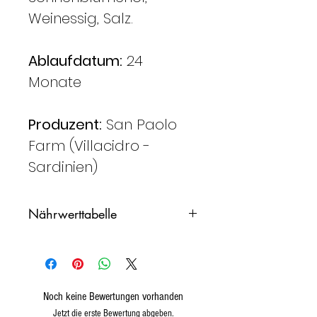
Weinessig, Salz.
Ablaufdatum:
24
Monate
Produzent:
San Paolo
Farm (Villacidro -
Sardinien)
Nährwerttabelle
Durchschnittswerte
100 g.
für
Noch keine Bewertungen vorhanden
Energiewert
106
Jetzt die erste Bewertung abgeben.
kcal