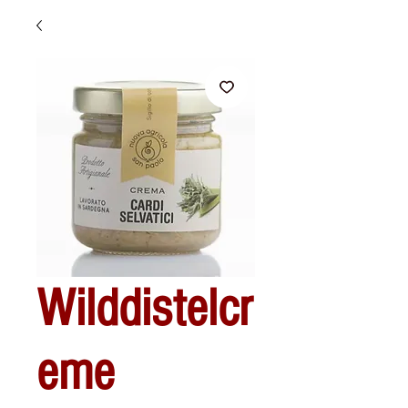
Wilddistelcr
eme