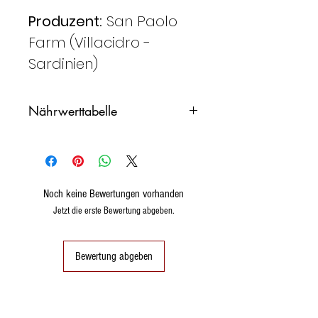
Produzent:
San Paolo
Farm (Villacidro -
Sardinien)
Nährwerttabelle
Durchschnittswerte
100 g.
für
Noch keine Bewertungen vorhanden
Energiewert
106
Jetzt die erste Bewertung abgeben.
kcal
442 kJ
Bewertung abgeben
Fette
7,1 g.
Kohlenhydrate
5,2 g.