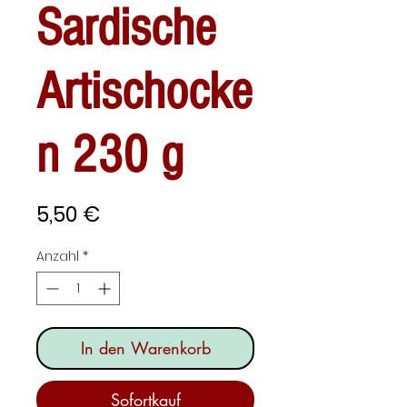
Sardische
Artischocke
n 230 g
Preis
5,50 €
Anzahl
*
In den Warenkorb
Sofortkauf