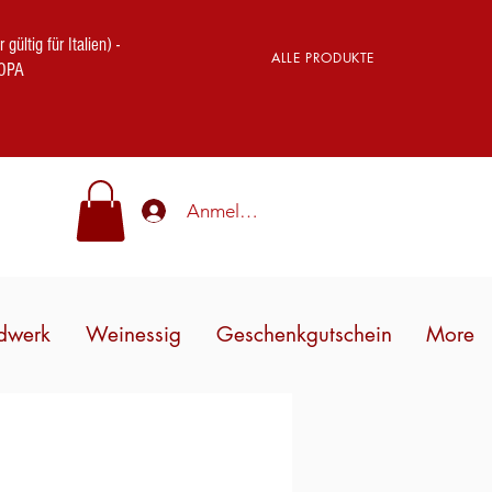
ig für Italien) -
ALLE PRODUKTE
OPA
Anmelden
dwerk
Weinessig
Geschenkgutschein
More