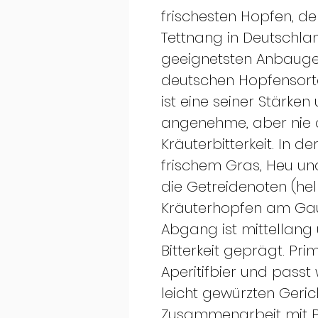
frischesten Hopfen, d
Tettnang in Deutschl
geeignetsten Anbaugeb
deutschen Hopfensorte
ist eine seiner Stärken
angenehme, aber nie a
Kräuterbitterkeit. In 
frischem Gras, Heu un
die Getreidenoten (hel
Kräuterhopfen am Ga
Abgang ist mittellang
Bitterkeit geprägt. Pri
Aperitifbier und passt
leicht gewürzten Geric
Zusammenarbeit mit Po