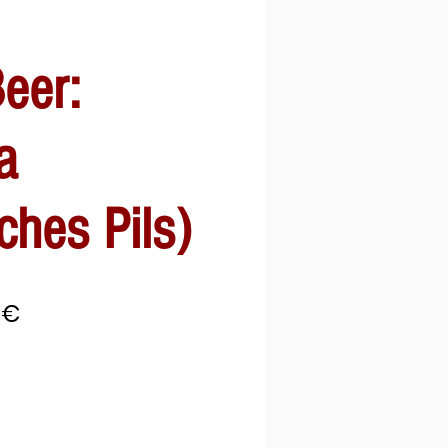
Beer:
a
ches Pils)
dardpreis
Sale-
 €
Preis