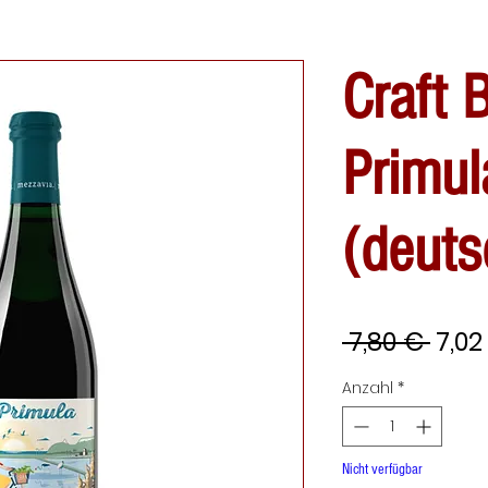
Craft 
Primul
(deuts
Stan
 7,80 € 
7,02
Anzahl
*
Nicht verfügbar