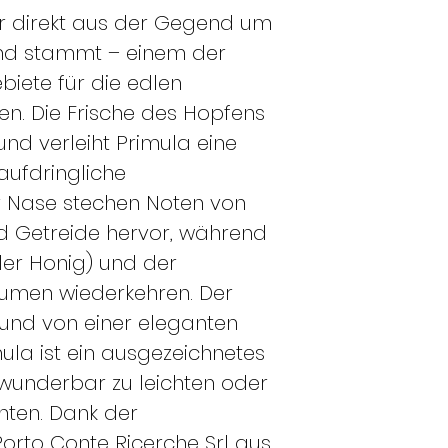
er direkt aus der Gegend um
and stammt – einem der
iete für die edlen
n. Die Frische des Hopfens
 und verleiht Primula eine
ufdringliche
der Nase stechen Noten von
d Getreide hervor, während
ler Honig) und der
umen wiederkehren. Der
 und von einer eleganten
mula ist ein ausgezeichnetes
 wunderbar zu leichten oder
hten. Dank der
rto Conte Ricerche Srl aus