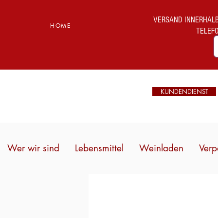
VERSAND INNERHALB I
HOME
TELEF
KUNDENDIENST
Wer wir sind
Lebensmittel
Weinladen
Verp