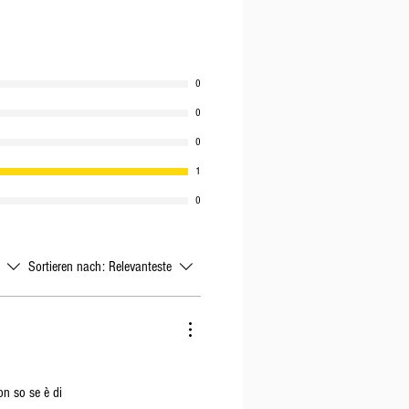
0
0
0
1
0
Sortieren nach:
Relevanteste
on so se è di