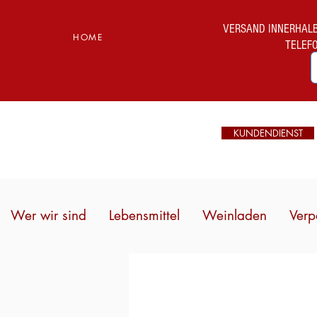
VERSAND INNERHALB I
HOME
TELEF
KUNDENDIENST
Wer wir sind
Lebensmittel
Weinladen
Verp