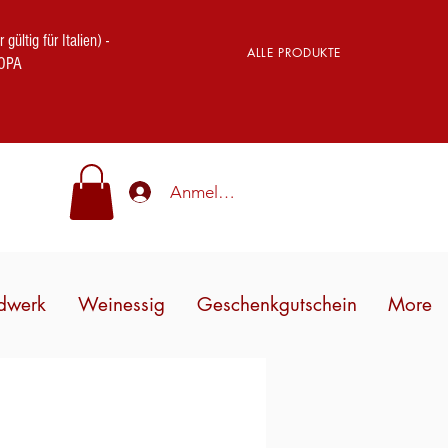
ig für Italien) -
ALLE PRODUKTE
OPA
Anmelden
dwerk
Weinessig
Geschenkgutschein
More