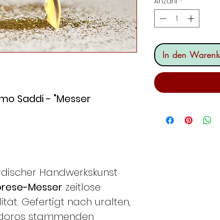
Anzahl
*
In den Warenk
omo Saddi - "Messer
rdischer Handwerkskunst
orese-Messer
zeitlose
tät. Gefertigt nach uralten,
udoros stammenden