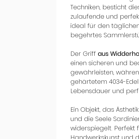
Techniken, besticht di
zulaufende und perfek
ideal für den täglich
begehrtes Sammlerstü
Der Griff
aus Widderho
einen sicheren und b
gewährleisten, währen
gehärtetem 4034-Edels
Lebensdauer und perfe
Ein Objekt, das Ästheti
und die Seele Sardinie
widerspiegelt. Perfekt 
Handwerkskunst und die