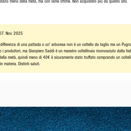
ostano meno della metà, ma con lame ottime. Non acquisterò più da questo sito.
07. Nov. 2025
ifferenza di una pattada o un' arburesa non è un coltello da taglio ma un Pugna
 i produttori, ma Gianpiero Saddi è un maestro coltellinaio riconosciuto dalla fe
ella metà, quindi meno di 40€ è sicuramente stato truffato comprando un coltell
n materia. Distinti saluti.