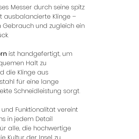
eses Messer durch seine spitz
t ausbalancierte Klinge –
en Gebrauch und zugleich ein
ck.
rn
ist handgefertigt, um
equemen Halt zu
d die Klinge aus
tahl für eine lange
kte Schneidleistung sorgt.
k und Funktionalität vereint
ns in jedem Detail
für alle, die hochwertige
 Kultur der Insel zu