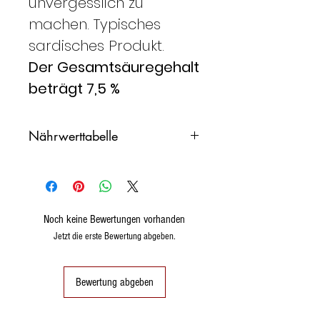
unvergesslich zu
machen. Typisches
sardisches Produkt.
Der Gesamtsäuregehalt
beträgt 7,5 %
Nährwerttabelle
NÄHRWERTE PRO
100
ml
Noch keine Bewertungen vorhanden
PROTEINE
0,1 g
Jetzt die erste Bewertung abgeben.
Kohlenhydrate
0,05
VON DEM
g
Bewertung abgeben
GESÄTTIGT
0G