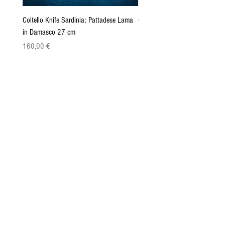
Coltello Knife Sardinia: Pattadese Lama
Coltello Sardo "Knife Sardinia"
in Damasco 27 cm
Pattada 27cm
Preis
Preis
160,00 €
149,00 €