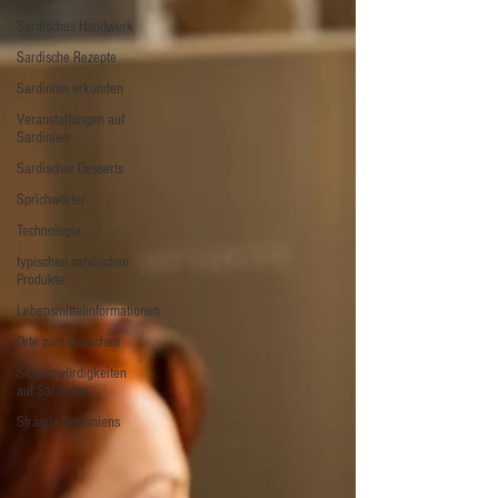
Sardisches Handwerk
Sardische Rezepte
Sardinien erkunden
Veranstaltungen auf
Sardinien
Sardischer Desserts
Sprichwörter
Technologie
typischen sardischen
Produkte
Lebensmittelinformationen
Orte zum Besuchen
Sehenswürdigkeiten
auf Sardinien
Strände Sardiniens