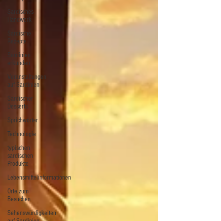
Sardisches
Handwerk
Sardische
Rezepte
Sardinien
erkunden
Veranstaltungen
auf Sardinien
Sardischer
Desserts
Sprichwörter
Technologie
typischen
sardischen
Produkte
Lebensmittelinformationen
Orte zum
Besuchen
Sehenswürdigkeiten
auf Sardinien