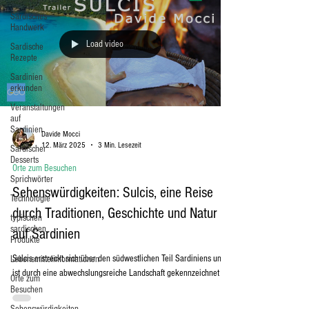
Sardisches
Handwerk
Load video
Sardische
Rezepte
Sardinien
erkunden
Veranstaltungen
auf
Sardinien
Davide Mocci
12. März 2025
3 Min. Lesezeit
Sardischer
Desserts
Orte zum Besuchen
Sprichwörter
Sehenswürdigkeiten: Sulcis, eine Reise
Technologie
durch Traditionen, Geschichte und Natur
typischen
sardischen
auf Sardinien
Produkte
Sulcis erstreckt sich über den südwestlichen Teil Sardiniens und
Lebensmittelinformationen
ist durch eine abwechslungsreiche Landschaft gekennzeichnet
Orte zum
Besuchen
Sehenswürdigkeiten