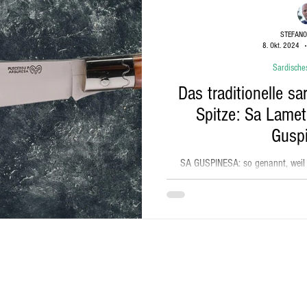
STEFANO
8. Okt. 2024
gkeiten auf Sardinien
Strände Sardiniens
Sardische
Das traditionelle s
Spitze: Sa Lamet
Gusp
SA GUSPINESA: so genannt, weil es
charakteristischsten Form war es oh