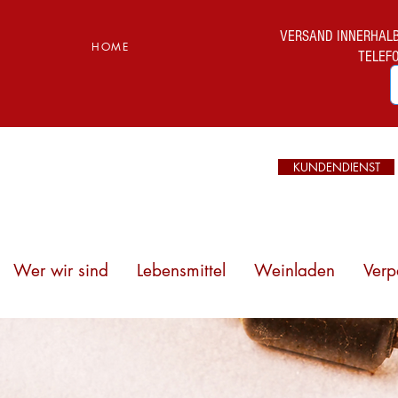
VERSAND INNERHALB I
HOME
TELEF
KUNDENDIENST
Wer wir sind
Lebensmittel
Weinladen
Verp