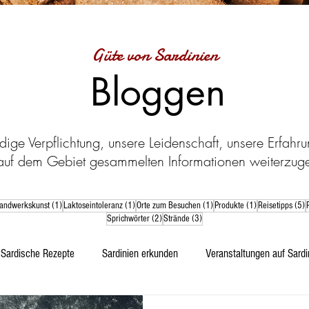
Güte von Sardinien
Bloggen
dige Verpflichtung, unsere Leidenschaft, unsere Erfahr
auf dem Gebiet gesammelten Informationen weiterzug
Beitrag
1 Beitrag
1 Beitrag
1 Beitrag
1 Beitrag
5
andwerkskunst
(1)
Laktoseintoleranz
(1)
Orte zum Besuchen
(1)
Produkte
(1)
Reisetipps
(5)
2 Beiträge
3 Beiträge
Sprichwörter
(2)
Strände
(3)
Sardische Rezepte
Sardinien erkunden
Veranstaltungen auf Sardi
r
Technologie
typischen sardischen Produkte
Lebensmittel