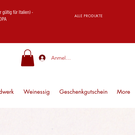
ig für Italien) -
ALLE PRODUKTE
OPA
Anmelden
dwerk
Weinessig
Geschenkgutschein
More