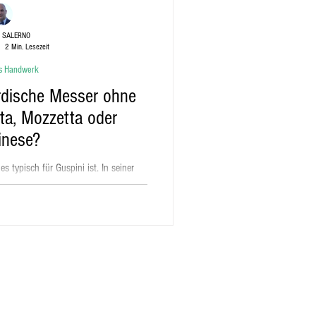
 SALERNO
2 Min. Lesezeit
s Handwerk
ardische Messer ohne
ta, Mozzetta oder
inese?
 typisch für Guspini ist. In seiner
ne Trinkgeld, auf der Grundlage eine