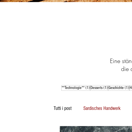
Eine stän
die 
1 Beitrag
1 Beitrag
1 
**Technologie**
(1)
Desserts
(1)
Geschichte
(1)
H
Tutti i post
Sardisches Handwerk
Sardischer Desserts
Sprichwörte