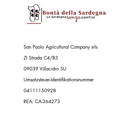
San Paolo Agricultural Company srls
ZI Strada C4/B3
09039 Villacidro SU
Umsatzsteuer-Identifikationsnummer
04111150928
REA: CA-364273