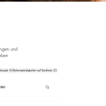
ungen und
eben
 Beiträge
5 Beiträge
2 Beiträge
Rezepte
(5)
Sehenswürdigkeiten auf Sardinien
(2)
nien
informationen