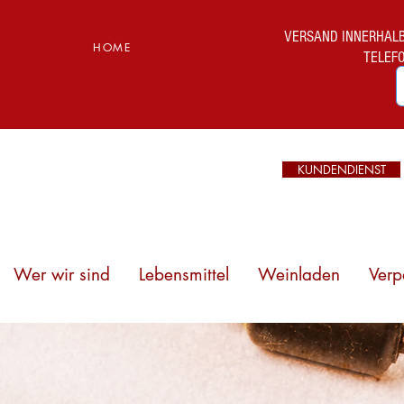
VERSAND INNERHALB I
HOME
TELEF
KUNDENDIENST
Wer wir sind
Lebensmittel
Weinladen
Verp