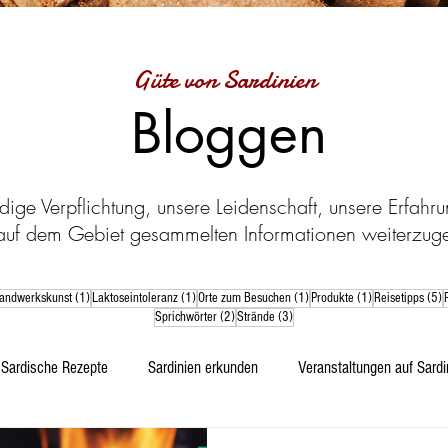
Güte von Sardinien
Bloggen
dige Verpflichtung, unsere Leidenschaft, unsere Erfahr
auf dem Gebiet gesammelten Informationen weiterzug
Beitrag
1 Beitrag
1 Beitrag
1 Beitrag
1 Beitrag
5
andwerkskunst
(1)
Laktoseintoleranz
(1)
Orte zum Besuchen
(1)
Produkte
(1)
Reisetipps
(5)
2 Beiträge
3 Beiträge
Sprichwörter
(2)
Strände
(3)
Sardische Rezepte
Sardinien erkunden
Veranstaltungen auf Sardi
r
Technologie
typischen sardischen Produkte
Lebensmittel