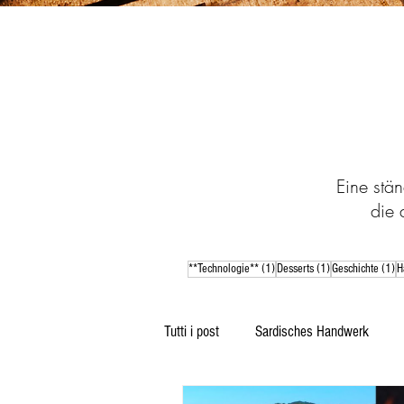
Eine stän
die 
1 Beitrag
1 Beitrag
1 
**Technologie**
(1)
Desserts
(1)
Geschichte
(1)
H
Tutti i post
Sardisches Handwerk
Sardischer Desserts
Sprichwörte