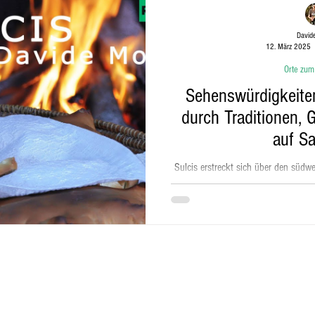
David
12. März 2025
gkeiten auf Sardinien
Strände Sardiniens
Orte zum
Sehenswürdigkeiten
durch Traditionen, 
auf Sa
Sulcis erstreckt sich über den südwe
eine abwechslungsreiche 