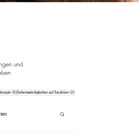
ungen und
eben
 Beiträge
5 Beiträge
2 Beiträge
Rezepte
(5)
Sehenswürdigkeiten auf Sardinien
(2)
nien
informationen