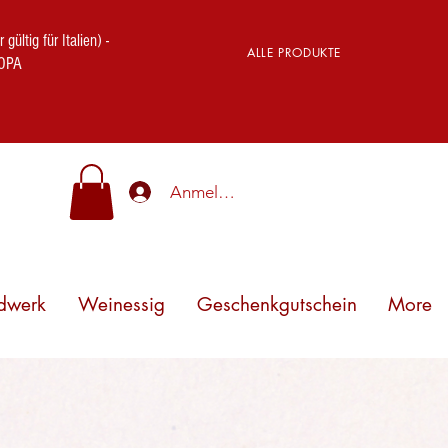
ig für Italien) -
ALLE PRODUKTE
OPA
Anmelden
dwerk
Weinessig
Geschenkgutschein
More