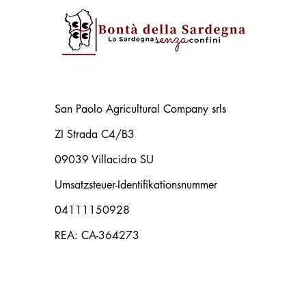
San Paolo Agricultural Company srls
ZI Strada C4/B3
09039 Villacidro SU
Umsatzsteuer-Identifikationsnummer
04111150928
REA: CA-364273