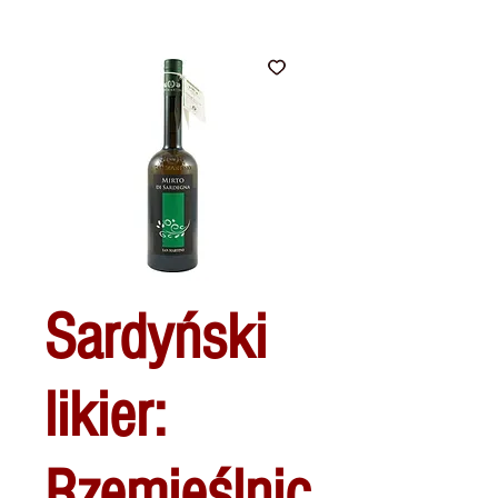
Sardyński
likier:
Rzemieślnic