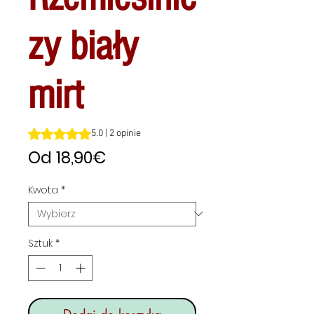
zy biały
mirt
Ocena to 5.0 na pięć gwiazdek na podstawie 2 recenzji
5.0 | 2 opinie
Cena
Od
18,90€
Rabatowa
Kwota
*
Sztuk
*
Dodaj do koszyka