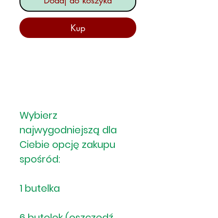
Kup
Wybierz
najwygodniejszą dla
Ciebie opcję zakupu
spośród:
1 butelka
6 butelek (oszczędź