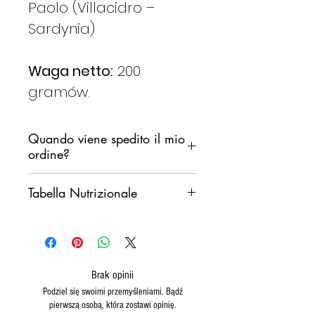
Paolo (Villacidro –
Sardynia)
Waga netto:
200
gramów.
Quando viene spedito il mio
ordine?
Zobowiązujemy się do wysłania
Tabella Nutrizionale
Twojego zamówienia tak
szybko, jak to możliwe,
Valori medi per
100
Nie chcemy jednak, aby
grammi
produkty pozostawały w
magazynie sortującym przez
Brak opinii
Valore
Kcal 166
weekend.
Podziel się swoimi przemyśleniami. Bądź
energetico
Kj 693
Generalnie będziemy
pierwszą osobą, która zostawi opinię.