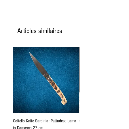
Articles similaires
Coltello Knife Sardinia: Pattadese Lama
Coltello Sardo "Knife Sardinia"
in Damasco 27 cm
Pattada 27cm