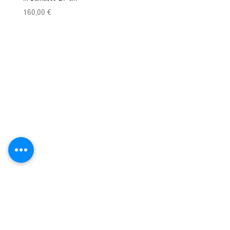
Prix
Prix
160,00 €
149,00 €