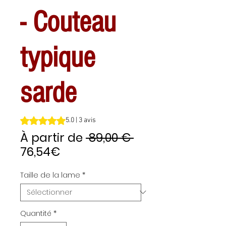
- Couteau
typique
sarde
La note est de 5.0 sur cinq étoiles selon 3 avis
5.0 | 3 avis
Prix
À partir de
 89,00 € 
Prix
original
76,54€
promotionnel
Taille de la lame
*
Quantité
*