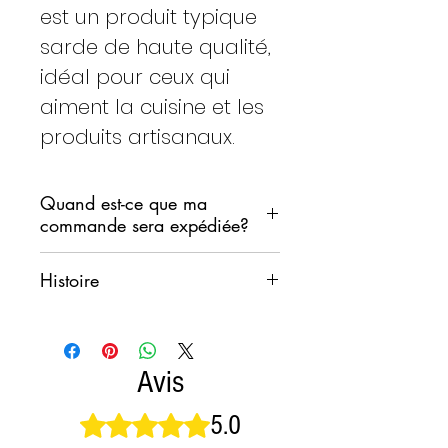
est un produit typique
sarde de haute qualité,
idéal pour ceux qui
aiment la cuisine et les
produits artisanaux.
Quand est-ce que ma
commande sera expédiée?
Nous nous engageons à
Histoire
expédier votre commande dans
les plus brefs délais,
Pourquoi sans le pourboire ?
Nous ne voulons cependant pas
L'histoire nous raconte qu'en
que les produits restent dans un
Sardaigne, l'utilisation de tous
Avis
entrepôt de tri pendant le week-
les couteaux typiques sardes à
end.
pointe était interdite pendant les
5.0
Noté 5 sur 5.
Généralement nous suivrons le
heures de travail dans la mine,