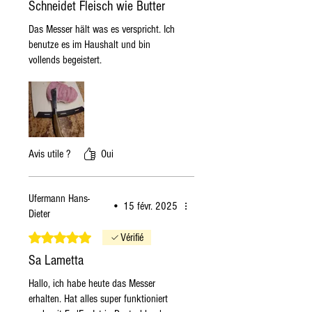
Schneidet Fleisch wie Butter
mardi si les produits sont
disponibles, sinon le lundi
Das Messer hält was es verspricht. Ich
benutze es im Haushalt und bin
suivant.
vollends begeistert.
Si je commande le
Mardi
, la
commande est expédiée le
mardi même si les produits
sont disponibles, sinon le
lundi suivant.
Ces indications sont générales,
Avis utile ?
Oui
en périodes hivernales, si le
produit est disponible ou non
Ufermann Hans-
périssable, la commande sera
•
15 févr. 2025
Dieter
expédiée dans les plus brefs
Noté 5 sur 5.
délais.
Vérifié
Sa Lametta
Hallo, ich habe heute das Messer
erhalten. Hat alles super funktioniert