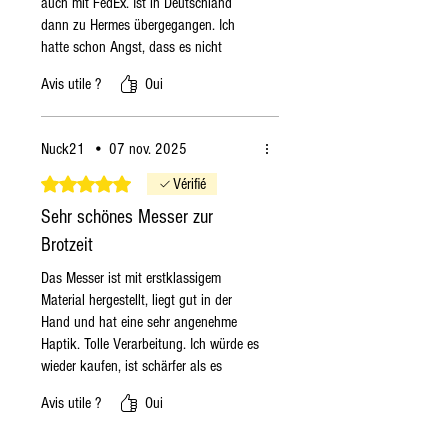
auch mit FedEx. Ist in Deutschland
dann zu Hermes übergegangen. Ich
hatte schon Angst, dass es nicht
funktionieren würde. Das Wetter sieht
Avis utile ?
Oui
sehr gut aus. Es ist einfach gearbeitet
aber stilvoll. Die Klinge ist sehr, sehr
scharf. Ich sammle Messer und habe
Nuck21
•
07 nov. 2025
eine solche Schärfe bisher noch nicht
bekommen. Ganz klasse. In den
Noté 5 sur 5.
Vérifié
nächsten Tagen wird sich entscheiden,
Sehr schönes Messer zur
wie es beim Speisen ist.
Brotzeit
Das Messer ist mit erstklassigem
Material hergestellt, liegt gut in der
Hand und hat eine sehr angenehme
Haptik. Tolle Verarbeitung. Ich würde es
wieder kaufen, ist schärfer als es
aussieht-ACHTUNG- klare
Avis utile ?
Oui
Kaufempfehlung. Grazie mille.