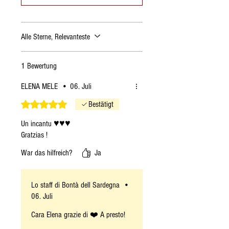
Alle Sterne, Relevanteste
1 Bewertung
ELENA MELE
•
06. Juli
Mit 5 von 5 Sternen bewertet.
Bestätigt
Un incantu ♥️♥️♥️
Gratzias !
War das hilfreich?
Ja
Lo staff di Bontà dell Sardegna
•
06. Juli
Cara Elena grazie di ❤️ A presto!