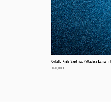
Coltello Knife Sardinia: Pattadese Lama i
Preis
160,00 €