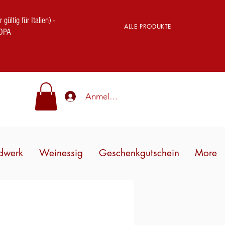
ig für Italien) -
ALLE PRODUKTE
OPA
Anmelden
dwerk
Weinessig
Geschenkgutschein
More