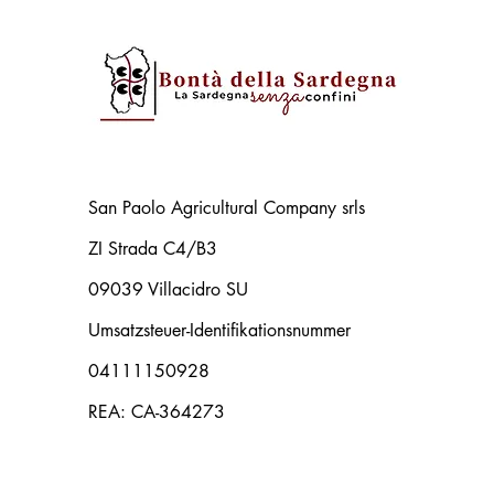
San Paolo Agricultural Company srls
ZI Strada C4/B3
09039 Villacidro SU
Umsatzsteuer-Identifikationsnummer
04111150928
REA: CA-364273