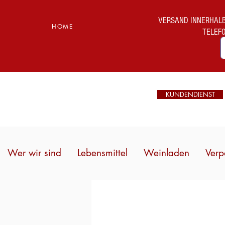
VERSAND INNERHALB I
HOME
TELEF
KUNDENDIENST
Wer wir sind
Lebensmittel
Weinladen
Verp