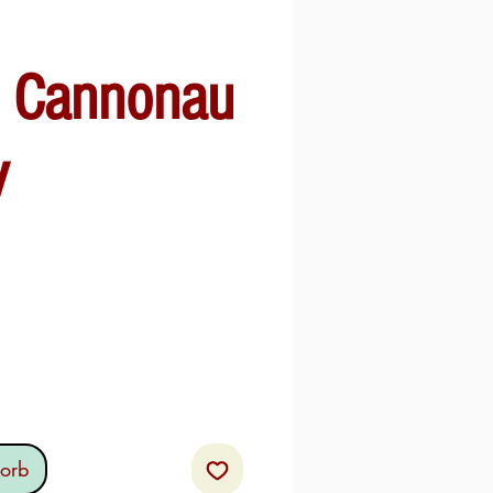
 Cannonau
y
s
orb