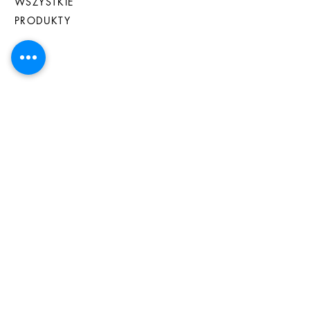
WSZYSTKIE
PRODUKTY
OBSŁUGA KLIENTA
KIM JESTEŚMY
ŁĄCZNOŚĆ
Często zadawane pytania
OGÓLNE WARUNKI SPRZEDAŻY
ZAPISZ SIĘ DO NEWSLETTERA
ŁĄCZNOŚĆ
info@bontadellasardegna.com
Tel. +39 3476069352